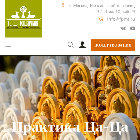
г. Москва, Нахимовский проспект,
32. Этаж 10, каб.23
info@fpmt.ru
ПОЖЕРТВОВАНИЯ
Практика Ца-Ца