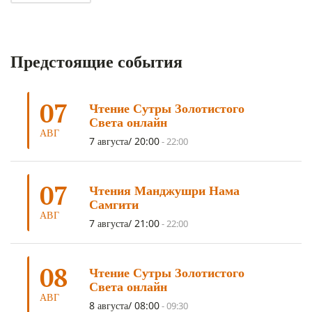
ДНИ ЧУДЕС
(8)
СТРАДАНИЕ
(7)
КОРОНАВИРУС COVID-19
(7)
ЛОСАР
(7)
Предстоящие события
АНАЛИТИЧЕСКАЯ МЕДИТАЦИЯ
(7)
КАК МЕДИТИРОВАТЬ
(6)
ЦА-ЦА
(6)
ДХАРМА
(6)
ДОСТ. САНГЬЕ КХАНДРО
(6)
07
Чтение Сутры Золотистого
ТРИ ОСНОВЫ ПУТИ
(5)
ЛХАБАБ ДУЧЕН
(5)
Света онлайн
ОЧИСТИТЕЛЬНЫЕ ПРАКТИКИ
(5)
САМ СЕБЕ ПСИХОЛОГ
(5)
АВГ
7 августа/ 20:00
-
22:00
УМ И ЕГО ПОТЕНЦИАЛ
(4)
САДХАНА
(4)
ОТРЕЧЕНИЕ
(4)
ВОСЕМЬ ОБЕТОВ
(4)
07
Чтения Манджушри Нама
ПОДНОШЕНИЯ
(4)
ВОСЕМЬ СТРОФ
(4)
Самгити
АВГ
ГАНДЕН ЛХАГЬЯМА
(3)
РАВНОСТНОСТЬ
(3)
7 августа/ 21:00
-
22:00
ШАМАТХА
(3)
НИРВАНА
(3)
СХЕМЫ ЛАМРИМА
(3)
08
ТРЕНИРОВКА УМА
(3)
МОНАШЕСТВО
(3)
Чтение Сутры Золотистого
Света онлайн
ПРЕДВАРИТЕЛЬНЫЕ ПРАКТИКИ
(3)
МУДРОСТЬ
(3)
АВГ
8 августа/ 08:00
-
09:30