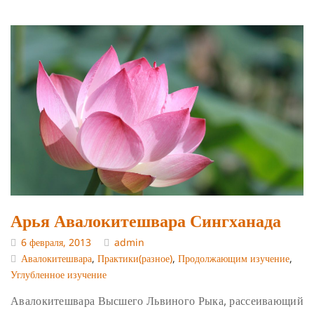
Арья Авалокитешвара Сингханада
6 февраля, 2013
admin
Авалокитешвара
,
Практики(разное)
,
Продолжающим изучение
,
Углубленное изучение
Авалокитешвара Высшего Львиного Рыка, рассеивающий