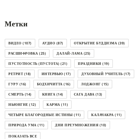
Метки
ВИДЕО
(107)
АУДИО
(87)
ОТКРЫТИЕ БУДДИЗМА
(39)
РАСШИФРОВКА
(25)
ДАЛАЙ-ЛАМА
(25)
ПУСТОТНОСТЬ (ПУСТОТА)
(21)
ПРАЗДНИКИ
(19)
РЕТРИТ
(18)
ИНТЕРВЬЮ
(17)
ДУХОВНЫЙ УЧИТЕЛЬ
(17)
ГУРУ
(16)
БОДХИЧИТТА
(16)
ЛОДЖОНГ
(15)
СМЕРТЬ
(14)
КНИГА
(14)
САГА ДАВА
(13)
НЬЮНГНЕ
(12)
КАРМА
(11)
ЧЕТЫРЕ БЛАГОРОДНЫЕ ИСТИНЫ
(11)
КАЛАЧАКРА
(11)
ПРИРОДА УМА
(11)
ДНИ ПРЕУМНОЖЕНИЯ
(10)
СОВЕТ
(10)
НЁНДРО
(8)
САНСАРА
(8)
ПОКАЗАТЬ ВСЕ