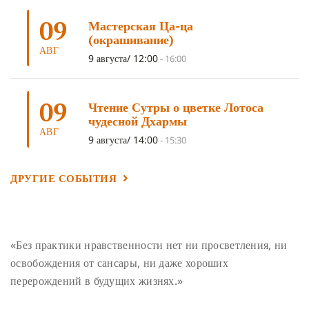
ОТРЕЧЕНИЕ
(4)
ВОСЕМЬ ОБЕТОВ
(4)
09
Мастерская Ца-ца
ПОДНОШЕНИЯ
(4)
ВОСЕМЬ СТРОФ
(4)
(окрашивание)
АВГ
ГАНДЕН ЛХАГЬЯМА
(3)
РАВНОСТНОСТЬ
(3)
9 августа/ 12:00
-
16:00
ШАМАТХА
(3)
НИРВАНА
(3)
СХЕМЫ ЛАМРИМА
(3)
09
ТРЕНИРОВКА УМА
(3)
МОНАШЕСТВО
(3)
Чтение Сутры о цветке Лотоса
чудесной Дхармы
ПРЕДВАРИТЕЛЬНЫЕ ПРАКТИКИ
(3)
МУДРОСТЬ
(3)
АВГ
9 августа/ 14:00
-
15:30
ЧОКОР ДЮЧЕН
(3)
ПОСВЯЩЕНИЕ
(2)
ГНЕВ
(2)
ПРОСТИРАНИЯ
(2)
ДАГРИ РИНПОЧЕ
(2)
ДРУГИЕ СОБЫТИЯ
ГРУППОВАЯ ПРАКТИКА
(2)
ДЕПРЕССИЯ
(2)
СОСТРАДАНИЕ
(2)
СИНГХАНАДА
(2)
ДВЕНАДЦАТЬ ЗВЕНЬЕВ ВЗАИМОЗАВИСИМОГО
«Без практики нравственности нет ни просветления, ни
ПРОИСХОЖДЕНИЯ
(2)
освобождения от сансары, ни даже хороших
ПАМЯТКА
(2)
ПРАДЖНЯПАРАМИТА
(2)
перерождений в будущих жизнях.»
СУТРА СЕРДЦА
(2)
САНГХА
(2)