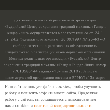
Деятельность местной религиозной организации
«Буддийский Центр сохранения традиций махаяны «Ганден
Тендар Линг» осуществляется в соответствии со ст. 24.1,
ст. 24.2 Федерального закона от 26.09.1997 №125-ФЗ «О
свободе совести и о религиозных объединениях».
Свидетельство о регистрации некоммерческой организации
Местная религиозная организация «Буддийский Центр
сохранения традиций махаяны «Ганден Тендар Линг» номер
77013586144 выдано «13» мая 2010 г. Запись о
некоммерческой организации внесена в ЕГРЮЛ «13» марта
2010 г. за основным государственным регистрационным
Наш сайт использует файлы cookies, чтобы улучшить
номером 1107799015708.
работу и повысить эффективность сайта. Продолжая
Ганден Тендар Линг © 2020 Все права защищены
работу с сайтом, вы соглашаетесь с использованием
Наш адрес : г. Москва, Нахимовский проспект, 32. Этаж
нами cookies и
политикой конфиденциальности
.
10, каб.1023,