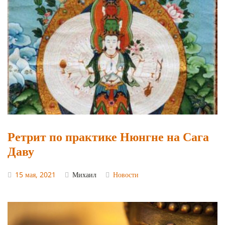
Ретрит по практике Нюнгне на Сага
Даву
15 мая, 2021
Михаил
Новости