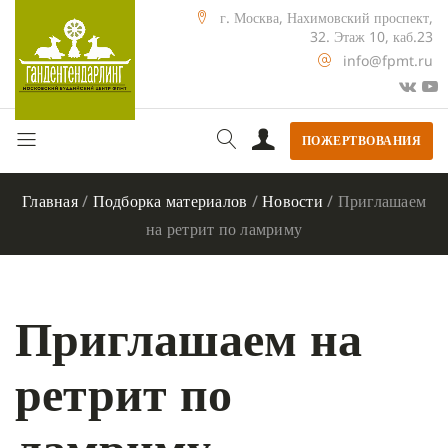
г. Москва, Нахимовский проспект,
32. Этаж 10, каб.23
info@fpmt.ru
ПОЖЕРТВОВАНИЯ
Главная
/
Подборка материалов
/
Новости
/
Приглашаем
на ретрит по ламриму
Приглашаем на
ретрит по
ламриму