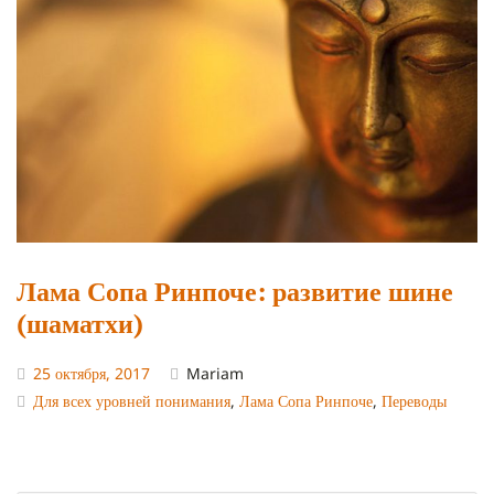
Лама Сопа Ринпоче: развитие шине
(шаматхи)
25 октября, 2017
Mariam
Для всех уровней понимания
,
Лама Сопа Ринпоче
,
Переводы