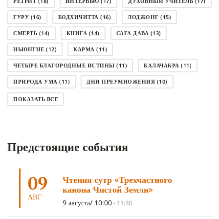
РЕТРИТ
(18)
ИНТЕРВЬЮ
(17)
ДУХОВНЫЙ УЧИТЕЛЬ
(17)
ГУРУ
(16)
БОДХИЧИТТА
(16)
ЛОДЖОНГ
(15)
СМЕРТЬ
(14)
КНИГА
(14)
САГА ДАВА
(13)
НЬЮНГНЕ
(12)
КАРМА
(11)
ЧЕТЫРЕ БЛАГОРОДНЫЕ ИСТИНЫ
(11)
КАЛАЧАКРА
(11)
ПРИРОДА УМА
(11)
ДНИ ПРЕУМНОЖЕНИЯ
(10)
СОВЕТ
(10)
НЁНДРО
(8)
САНСАРА
(8)
ПОКАЗАТЬ ВСЕ
ДНИ ЧУДЕС
(8)
СТРАДАНИЕ
(7)
КОРОНАВИРУС COVID-19
(7)
ЛОСАР
(7)
Предстоящие события
АНАЛИТИЧЕСКАЯ МЕДИТАЦИЯ
(7)
КАК МЕДИТИРОВАТЬ
(6)
ЦА-ЦА
(6)
ДХАРМА
(6)
ДОСТ. САНГЬЕ КХАНДРО
(6)
09
Чтения сутр «Трехчастного
ТРИ ОСНОВЫ ПУТИ
(5)
ЛХАБАБ ДУЧЕН
(5)
канона Чистой Земли»
ОЧИСТИТЕЛЬНЫЕ ПРАКТИКИ
(5)
САМ СЕБЕ ПСИХОЛОГ
(5)
АВГ
9 августа/ 10:00
-
11:30
УМ И ЕГО ПОТЕНЦИАЛ
(4)
САДХАНА
(4)