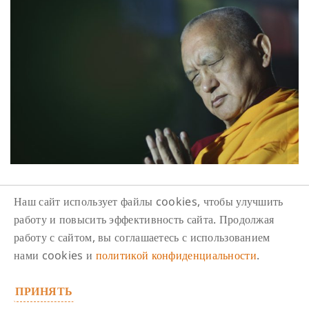
Аналитические медитации
Наш сайт использует файлы cookies, чтобы улучшить
работу и повысить эффективность сайта. Продолжая
22 июня, 2019
Диана
работу с сайтом, вы соглашаетесь с использованием
Ламрим
,
Медитация
,
На каждый день
,
Продолжающим
нами cookies и
политикой конфиденциальности
.
изучение
ПРИНЯТЬ