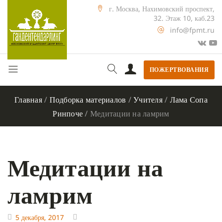
г. Москва, Нахимовский проспект,
32. Этаж 10, каб.23
info@fpmt.ru
ПОЖЕРТВОВАНИЯ
Главная
/
Подборка материалов
/
Учителя
/
Лама Сопа
Ринпоче
/
Медитации на ламрим
Медитации на
ламрим
5 декабря, 2017