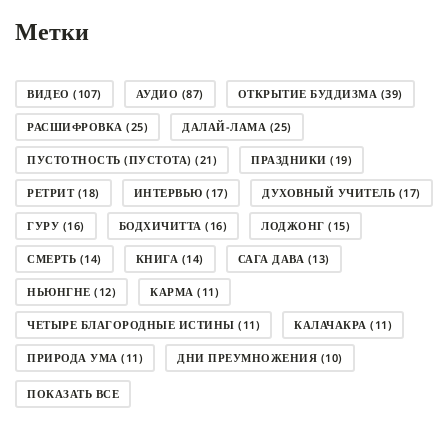
Метки
ВИДЕО
(107)
АУДИО
(87)
ОТКРЫТИЕ БУДДИЗМА
(39)
РАСШИФРОВКА
(25)
ДАЛАЙ-ЛАМА
(25)
ПУСТОТНОСТЬ (ПУСТОТА)
(21)
ПРАЗДНИКИ
(19)
РЕТРИТ
(18)
ИНТЕРВЬЮ
(17)
ДУХОВНЫЙ УЧИТЕЛЬ
(17)
ГУРУ
(16)
БОДХИЧИТТА
(16)
ЛОДЖОНГ
(15)
СМЕРТЬ
(14)
КНИГА
(14)
САГА ДАВА
(13)
НЬЮНГНЕ
(12)
КАРМА
(11)
ЧЕТЫРЕ БЛАГОРОДНЫЕ ИСТИНЫ
(11)
КАЛАЧАКРА
(11)
ПРИРОДА УМА
(11)
ДНИ ПРЕУМНОЖЕНИЯ
(10)
СОВЕТ
(10)
НЁНДРО
(8)
САНСАРА
(8)
ПОКАЗАТЬ ВСЕ
ДНИ ЧУДЕС
(8)
СТРАДАНИЕ
(7)