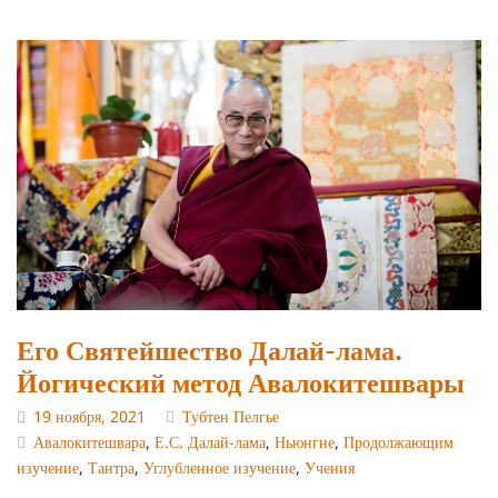
Его Святейшество Далай-лама.
Йогический метод Авалокитешвары
19 ноября, 2021
Тубтен Пелгье
Авалокитешвара
,
Е.С. Далай-лама
,
Ньюнгне
,
Продолжающим
изучение
,
Тантра
,
Углубленное изучение
,
Учения