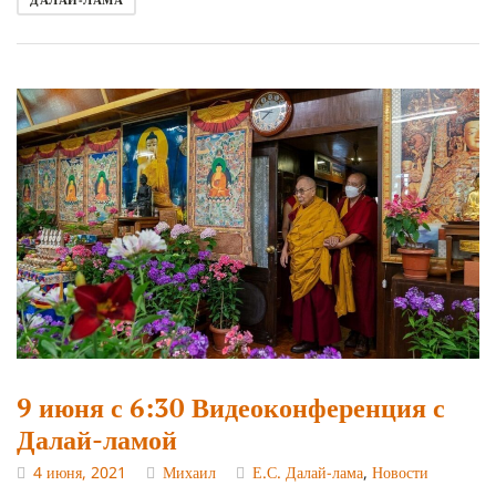
9 июня с 6:30 Видеоконференция с
Далай-ламой
4 июня, 2021
Михаил
Е.С. Далай-лама
,
Новости