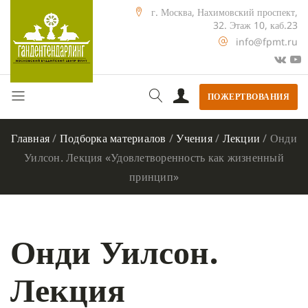
г. Москва, Нахимовский проспект,
32. Этаж 10, каб.23
info@fpmt.ru
ПОЖЕРТВОВАНИЯ
Главная
/
Подборка материалов
/
Учения
/
Лекции
/
Онди
Уилсон. Лекция «Удовлетворенность как жизненный
принцип»
Онди Уилсон.
Лекция