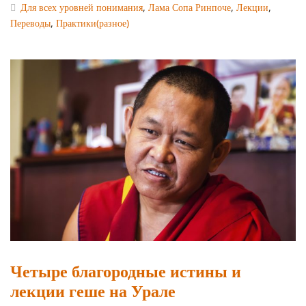
Для всех уровней понимания
,
Лама Сопа Ринпоче
,
Лекции
,
Переводы
,
Практики(разное)
Четыре благородные истины и
лекции геше на Урале