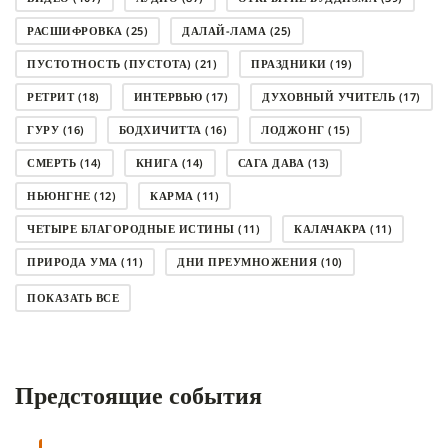
РАСШИФРОВКА
(25)
ДАЛАЙ-ЛАМА
(25)
ПУСТОТНОСТЬ (ПУСТОТА)
(21)
ПРАЗДНИКИ
(19)
РЕТРИТ
(18)
ИНТЕРВЬЮ
(17)
ДУХОВНЫЙ УЧИТЕЛЬ
(17)
ГУРУ
(16)
БОДХИЧИТТА
(16)
ЛОДЖОНГ
(15)
СМЕРТЬ
(14)
КНИГА
(14)
САГА ДАВА
(13)
НЬЮНГНЕ
(12)
КАРМА
(11)
ЧЕТЫРЕ БЛАГОРОДНЫЕ ИСТИНЫ
(11)
КАЛАЧАКРА
(11)
ПРИРОДА УМА
(11)
ДНИ ПРЕУМНОЖЕНИЯ
(10)
СОВЕТ
(10)
НЁНДРО
(8)
САНСАРА
(8)
ПОКАЗАТЬ ВСЕ
ДНИ ЧУДЕС
(8)
СТРАДАНИЕ
(7)
КОРОНАВИРУС COVID-19
(7)
ЛОСАР
(7)
Предстоящие события
АНАЛИТИЧЕСКАЯ МЕДИТАЦИЯ
(7)
КАК МЕДИТИРОВАТЬ
(6)
ЦА-ЦА
(6)
ДХАРМА
(6)
ДОСТ. САНГЬЕ КХАНДРО
(6)