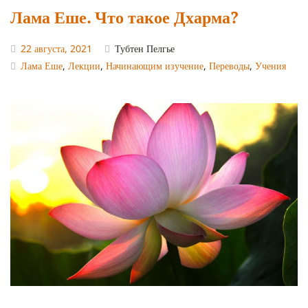
Лама Еше. Что такое Дхарма?
22 августа, 2021
Тубтен Пелгье
Лама Еше
,
Лекции
,
Начинающим изучение
,
Переводы
,
Учения