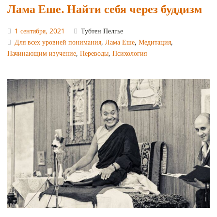
Лама Еше. Найти себя через буддизм
1 сентября, 2021
Тубтен Пелгье
Для всех уровней понимания
,
Лама Еше
,
Медитация
,
Начинающим изучение
,
Переводы
,
Психология