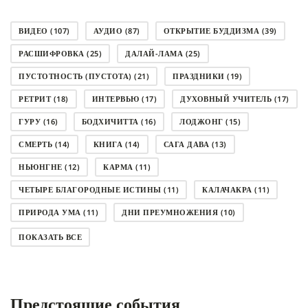
ВИДЕО
(107)
АУДИО
(87)
ОТКРЫТИЕ БУДДИЗМА
(39)
РАСШИФРОВКА
(25)
ДАЛАЙ-ЛАМА
(25)
ПУСТОТНОСТЬ (ПУСТОТА)
(21)
ПРАЗДНИКИ
(19)
РЕТРИТ
(18)
ИНТЕРВЬЮ
(17)
ДУХОВНЫЙ УЧИТЕЛЬ
(17)
ГУРУ
(16)
БОДХИЧИТТА
(16)
ЛОДЖОНГ
(15)
СМЕРТЬ
(14)
КНИГА
(14)
САГА ДАВА
(13)
НЬЮНГНЕ
(12)
КАРМА
(11)
ЧЕТЫРЕ БЛАГОРОДНЫЕ ИСТИНЫ
(11)
КАЛАЧАКРА
(11)
ПРИРОДА УМА
(11)
ДНИ ПРЕУМНОЖЕНИЯ
(10)
СОВЕТ
(10)
НЁНДРО
(8)
САНСАРА
(8)
ПОКАЗАТЬ ВСЕ
ДНИ ЧУДЕС
(8)
СТРАДАНИЕ
(7)
КОРОНАВИРУС COVID-19
(7)
ЛОСАР
(7)
Предстоящие события
АНАЛИТИЧЕСКАЯ МЕДИТАЦИЯ
(7)
КАК МЕДИТИРОВАТЬ
(6)