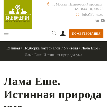
г. Москва, Нахимовский проспект,
32. Этаж 10, каб.23
info@fpmt.ru
ПОЖЕРТВОВАНИЯ
Главная
/
Подборка материалов
/
Учителя
/
Лама Еше
/
Лама Еше. Истинная природа ума
Лама Еше.
Истинная природа
ума