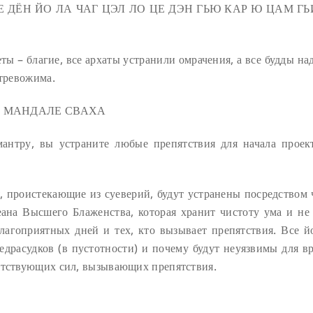
Е ДЁН ЙО ЛА ЧАГ ЦЭЛ ЛО ЦЕ ДЭН ГЬЮ КАР Ю ЦАМ ГЬ
еты – благие, все архаты устранили омрачения, а все будды н
етревожима.
Е МАНДАЛЕ СВАХА
антру, вы устраните любые препятствия для начала проек
, проистекающие из суеверий, будут устранены посредством 
ана Высшего Блаженства, которая хранит чистоту ума и не
благоприятных дней и тех, кто вызывает препятствия. Все й
драсудков (в пустотности) и почему будут неуязвимы для вр
ятствующих сил, вызывающих препятствия.