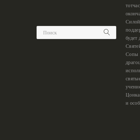
тотчас
оконч
Силой
подде
будет
Святе
Сопы 
драго
испол
святы
учени
Цонка
и особ