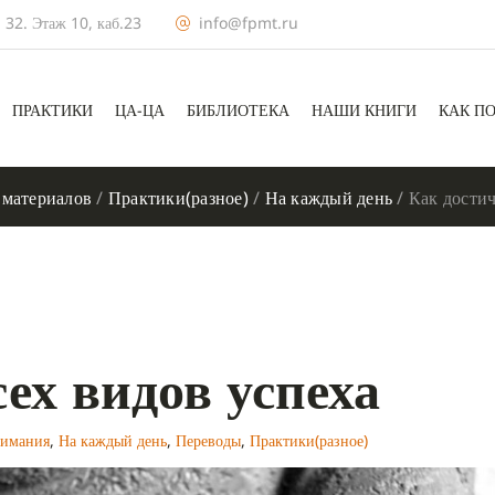
 32. Этаж 10, каб.23
info@fpmt.ru
ПРАКТИКИ
ЦА-ЦА
БИБЛИОТЕКА
НАШИ КНИГИ
КАК П
 материалов
/
Практики(разное)
/
На каждый день
/
Как достич
ех видов успеха
нимания
,
На каждый день
,
Переводы
,
Практики(разное)