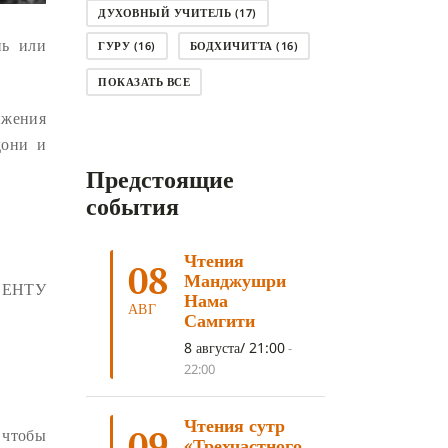
ДУХОВНЫЙ УЧИТЕЛЬ
(17)
нь или
ГУРУ
(16)
БОДХИЧИТТА
(16)
ЛОДЖОНГ
(15)
СМЕРТЬ
(14)
ПОКАЗАТЬ ВСЕ
КНИГА
(14)
САГА ДАВА
(13)
ижения
дони и
НЬЮНГНЕ
(12)
КАРМА
(11)
Предстоящие
ЧЕТЫРЕ БЛАГОРОДНЫЕ ИСТИНЫ
(11)
события
КАЛАЧАКРА
(11)
Чтения
ПРИРОДА УМА
(11)
08
Манджушри
ВЕНТУ
ДНИ ПРЕУМНОЖЕНИЯ
(10)
Нама
АВГ
Самгити
СОВЕТ
(10)
НЁНДРО
(8)
8 августа/ 21:00
-
САНСАРА
(8)
ДНИ ЧУДЕС
(8)
22:00
СТРАДАНИЕ
(7)
Чтения сутр
КОРОНАВИРУС COVID-19
(7)
09
 чтобы
«Трехчастного