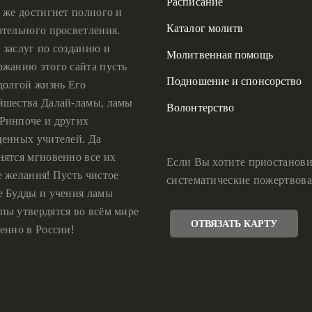
Расписание
 же достигнет полного и
Каталог молитв
ательного просветления.
 заслуг по созданию и
Молитвенная помощь
ржанию этого сайта пусть
Подношение и спонсорство
 долгой жизнь Его
йшества Далай-ламы, ламы
Волонтерство
Ринпоче и других
ценных учителей. Да
нятся мгновенно все их
Если Вы хотите приостанови
е желания! Пусть чистое
систематические пожертвова
е Будды и учения ламы
пы утвердятся во всём мире
ОТВЯЗАТЬ КАРТУ
енно в России!