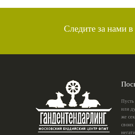
Следите за нами в
Пос
Пусть
или ду
же сек
своих 
негат