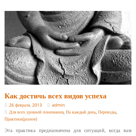
Как достичь всех видов успеха
26 февраля, 2013
admin
Для всех уровней понимания
,
На каждый день
,
Переводы
,
Практики(разное)
Эта практика предназначена для ситуаций, когда вам