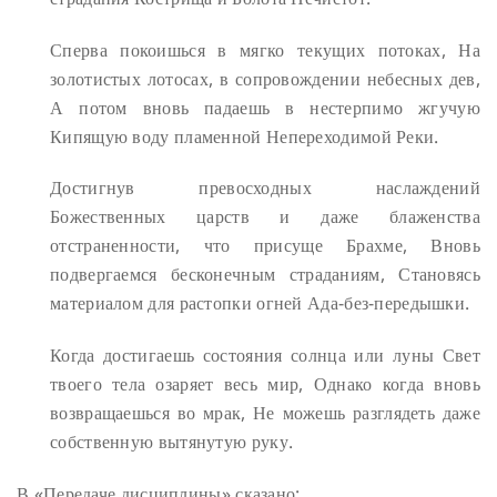
Сперва покоишься в мягко текущих потоках,
На
золотистых лотосах, в сопровождении небесных дев,
А потом вновь падаешь в нестерпимо жгучую
Кипящую воду пламенной Непереходимой Реки.
Достигнув превосходных наслаждений
Божественных царств и даже блаженства
отстраненности, что присуще Брахме,
Вновь
подвергаемся бесконечным страданиям,
Становясь
материалом для растопки огней Ада-без-передышки.
Когда достигаешь состояния солнца или луны
Свет
твоего тела озаряет весь мир,
Однако когда вновь
возвращаешься во мрак,
Не можешь разглядеть даже
собственную вытянутую руку.
В «Передаче дисциплины» сказано: