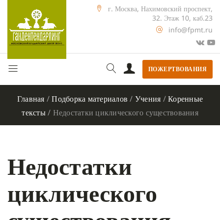
г. Москва, Нахимовский проспект,
32. Этаж 10, каб.23
info@fpmt.ru
ПОЖЕРТВОВАНИЯ
Главная
/
Подборка материалов
/
Учения
/
Коренные
тексты
/
Недостатки циклического существования
Недостатки
циклического
существования