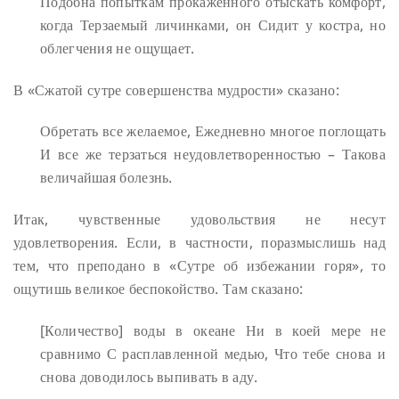
Подобна попыткам прокаженного отыскать комфорт,
когда
Терзаемый личинками, он
Сидит у костра, но
облегчения не ощущает.
В «Сжатой сутре совершенства мудрости» сказано:
Обретать все желаемое,
Ежедневно многое поглощать
И все же терзаться неудовлетворенностью –
Такова
величайшая болезнь.
Итак, чувственные удовольствия не несут
удовлетворения. Если, в частности, поразмыслишь над
тем, что преподано в «Сутре об избежании горя», то
ощутишь великое беспокойство. Там сказано:
[Количество] воды в океане
Ни в коей мере не
сравнимо
С расплавленной медью,
Что тебе снова и
снова доводилось выпивать в аду.