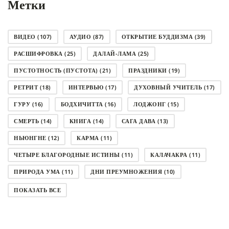
Метки
ВИДЕО
(107)
АУДИО
(87)
ОТКРЫТИЕ БУДДИЗМА
(39)
РАСШИФРОВКА
(25)
ДАЛАЙ-ЛАМА
(25)
ПУСТОТНОСТЬ (ПУСТОТА)
(21)
ПРАЗДНИКИ
(19)
РЕТРИТ
(18)
ИНТЕРВЬЮ
(17)
ДУХОВНЫЙ УЧИТЕЛЬ
(17)
ГУРУ
(16)
БОДХИЧИТТА
(16)
ЛОДЖОНГ
(15)
СМЕРТЬ
(14)
КНИГА
(14)
САГА ДАВА
(13)
НЬЮНГНЕ
(12)
КАРМА
(11)
ЧЕТЫРЕ БЛАГОРОДНЫЕ ИСТИНЫ
(11)
КАЛАЧАКРА
(11)
ПРИРОДА УМА
(11)
ДНИ ПРЕУМНОЖЕНИЯ
(10)
СОВЕТ
(10)
НЁНДРО
(8)
САНСАРА
(8)
ПОКАЗАТЬ ВСЕ
ДНИ ЧУДЕС
(8)
СТРАДАНИЕ
(7)
КОРОНАВИРУС COVID-19
(7)
ЛОСАР
(7)