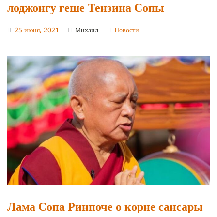
лоджонгу геше Тензина Сопы
25 июня, 2021
Михаил
Новости
Лама Сопа Ринпоче о корне сансары