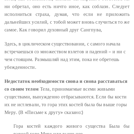
ни обретал, оно есть ничто иное, как соблазн. Следует
исполниться страха, думая, что если не приложить
дальнейших усилий, с тобой может вновь случиться то же
самое. Как говорил духовный друг Сангпува,
Здесь, в циклическом существовании, с самого начала
встречаешься со множеством взлетов и падений – и ни с
чем стоящим. Размышляй над этим, пока не обретешь
убежденности.
Недостаток необходимости снова и снова расставаться
со своим телом
Тела, принимаемые всеми живыми
существами, вынужденно отбрасываются. Если бы кости
их не истлевали, то гора этих костей была бы выше горы
Меру. (В «Письме к другу» сказано:)
Гора костей каждого живого существа
Была бы
равной горе Меру или выше нее.