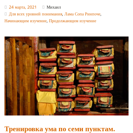
24 марта, 2021
Михаил
Для всех уровней понимания
,
Лама Сопа Ринпоче
,
Начинающим изучение
,
Продолжающим изучение
Тренировка ума по семи пунктам.