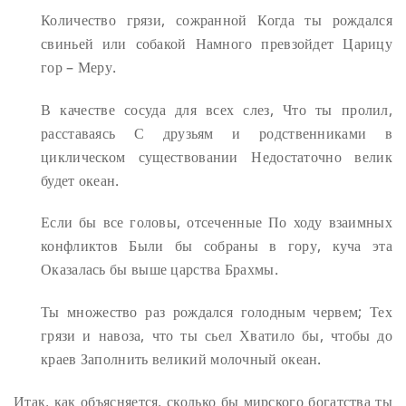
Количество грязи, сожранной
Когда ты рождался
свиньей или собакой
Намного превзойдет
Царицу
гор – Меру.
В качестве сосуда для всех слез,
Что ты пролил,
расставаясь
С друзьям и родственниками в
циклическом существовании
Недостаточно велик
будет океан.
Если бы все головы, отсеченные
По ходу взаимных
конфликтов
Были бы собраны в гору, куча эта
Оказалась бы выше царства Брахмы.
Ты множество раз рождался голодным червем;
Тех
грязи и навоза, что ты сьел
Хватило бы, чтобы до
краев
Заполнить великий молочный океан.
Итак, как объясняется, сколько бы мирского богатства ты