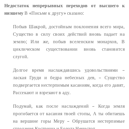
Недостаток непрерывных переходов от высшего к
низшему
В «Письме к другу» сказано:
Побыв Шакрой, достойным поклонения всего мира,
Существо в силу своих действий вновь падает на
землю;
Или же, побыв вселенским монархов,
В
циклическом существовании вновь становится
слугой.
Долгое время наслаждавшись удовольствиями –
лаская
Груди и бедра небесных дев, –
Существо
подвергается нестерпимым касаниям, когда его давят,
Рассекают и взрезают в аду.
Подумай, как после наслаждений –
Когда земля
прогибается от касания твоей стопы,
А ты обитаешь
на вершине горы Меру –
Обрушатся нестерпимые
страдания Кострища и Болота Нечистот.