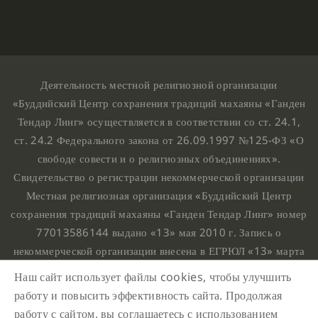
Деятельность местной религиозной организации
«Буддийский Центр сохранения традиций махаяны «Ганден
Тендар Линг» осуществляется в соответствии со ст. 24.1,
ст. 24.2 Федерального закона от 26.09.1997 №125-ФЗ «О
свободе совести и о религиозных объединениях».
Свидетельство о регистрации некоммерческой организации
Местная религиозная организация «Буддийский Центр
сохранения традиций махаяны «Ганден Тендар Линг» номер
77013586144 выдано «13» мая 2010 г. Запись о
некоммерческой организации внесена в ЕГРЮЛ «13» марта
2010 г. за основным государственным регистрационным
Наш сайт использует файлы cookies, чтобы улучшить
номером 1107799015708.
работу и повысить эффективность сайта. Продолжая
Ганден Тендар Линг © 2020 Все права защищены
работу с сайтом, вы соглашаетесь с использованием