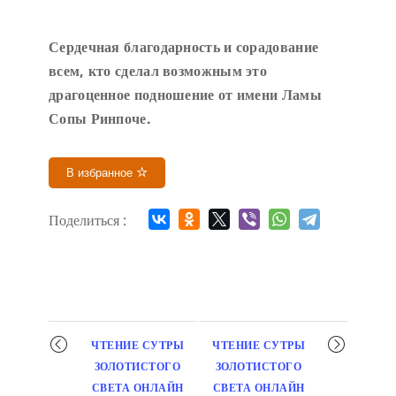
Сердечн
ая благодарность и сорадование
всем, кто сделал возможным это
драгоценное подношение от имени Ламы
Сопы Ринпоче
.
В избранное
Поделиться :
Мероприятие
ЧТЕНИЕ СУТРЫ
ЧТЕНИЕ СУТРЫ
навигация
ЗОЛОТИСТОГО
ЗОЛОТИСТОГО
СВЕТА ОНЛАЙН
СВЕТА ОНЛАЙН