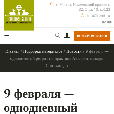
г. Москва, Нахимовский проспект,
32. Этаж 10, каб.23
info@fpmt.ru
ПОЖЕРТВОВАНИЯ
Главная
/
Подборка материалов
/
Новости
/
9 февраля —
однодневный ретрит по практике Авалокитешвары
Сингханады
9 февраля —
однодневный