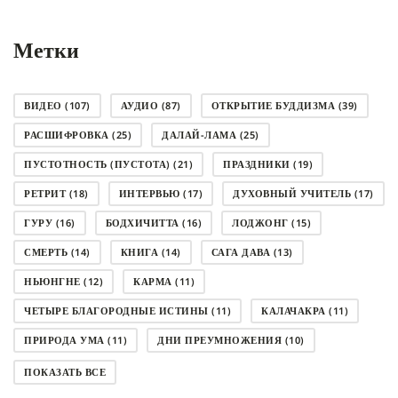
Метки
ВИДЕО
(107)
АУДИО
(87)
ОТКРЫТИЕ БУДДИЗМА
(39)
РАСШИФРОВКА
(25)
ДАЛАЙ-ЛАМА
(25)
ПУСТОТНОСТЬ (ПУСТОТА)
(21)
ПРАЗДНИКИ
(19)
РЕТРИТ
(18)
ИНТЕРВЬЮ
(17)
ДУХОВНЫЙ УЧИТЕЛЬ
(17)
ГУРУ
(16)
БОДХИЧИТТА
(16)
ЛОДЖОНГ
(15)
СМЕРТЬ
(14)
КНИГА
(14)
САГА ДАВА
(13)
НЬЮНГНЕ
(12)
КАРМА
(11)
ЧЕТЫРЕ БЛАГОРОДНЫЕ ИСТИНЫ
(11)
КАЛАЧАКРА
(11)
ПРИРОДА УМА
(11)
ДНИ ПРЕУМНОЖЕНИЯ
(10)
СОВЕТ
(10)
НЁНДРО
(8)
САНСАРА
(8)
ПОКАЗАТЬ ВСЕ