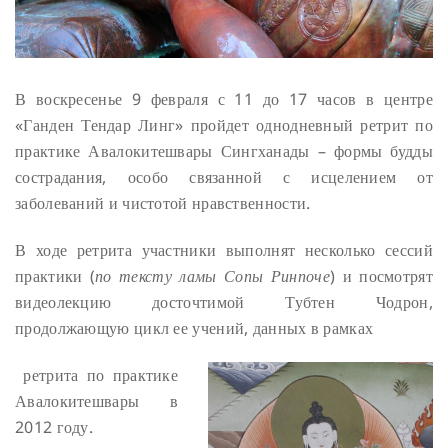
В воскресенье 9 февраля с 11 до 17 часов в центре
«Ганден Тендар Линг» пройдет однодневный ретрит по
практике Авалокитешвары Сингханады – формы будды
сострадания, особо связанной с исцелением от
заболеваний и чистотой нравственности.
В ходе ретрита участники выполнят несколько сессий
практики (
по тексту ламы Сопы Ринпоче
) и посмотрят
видеолекцию досточтимой Тубтен Чодрон,
продолжающую цикл ее учений, данных в рамках
ретрита по практике
Авалокитешвары в
2012 году.