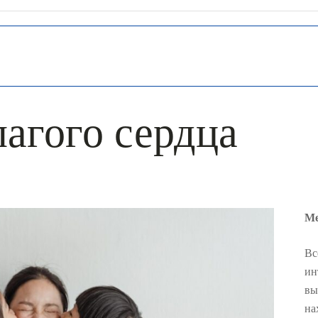
лагого сердца
Ме
Вс
ин
вы
на