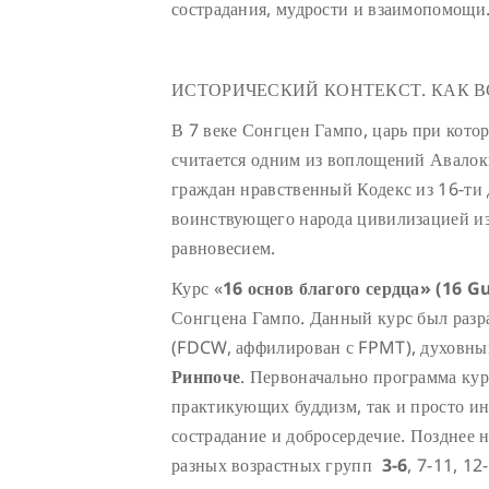
сострадания, мудрости и взаимопомощи
ИСТОРИЧЕСКИЙ КОНТЕКСТ. КАК 
В 7 веке Сонгцен Гампо, царь при кото
считается одним из воплощений Авалок
граждан нравственный Кодекс из 16-ти 
воинствующего народа цивилизацией и
равновесием.
Курс «
16 основ благого сердца»
(16
Gu
Сонгцена Гампо. Данный курс был разр
(FDCW, аффилирован с FPMT), духовным
Ринпоче
. Первоначально программа кур
практикующих буддизм, так и просто ин
сострадание и добросердечие. Позднее н
разных возрастных групп
3-6
, 7-11, 12