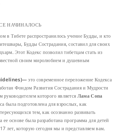
.
ВСЕ НАЧИНАЛОСЬ
ром в Тибете распространилось учение Будды, и кто
итешвары, Будды Сострадания, составил для своих
дхарм. Этот Кодекс позволил тибетцам стать из
звестной своим миролюбием и душевным
idelines)—
это современное переложение Кодекса
аботан Фондом Развития Сострадания и Мудрости
 руководителем которого является
Лама Сопа
са была подготовлена для взрослых, как
тересующихся тем, как осознанно развивать
а ее основе была разработана программа для детей
-17 лет, которую сегодня мы и представляем вам.