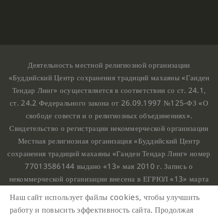
Деятельность местной религиозной организации
«Буддийский Центр сохранения традиций махаяны «Ганден
Тендар Линг» осуществляется в соответствии со ст. 24.1,
ст. 24.2 Федерального закона от 26.09.1997 №125-ФЗ «О
свободе совести и о религиозных объединениях».
Свидетельство о регистрации некоммерческой организации
Местная религиозная организация «Буддийский Центр
сохранения традиций махаяны «Ганден Тендар Линг» номер
77013586144 выдано «13» мая 2010 г. Запись о
некоммерческой организации внесена в ЕГРЮЛ «13» марта
2010 г. за основным государственным регистрационным
Наш сайт использует файлы cookies, чтобы улучшить
номером 1107799015708.
работу и повысить эффективность сайта. Продолжая
Ганден Тендар Линг © 2020 Все права защищены