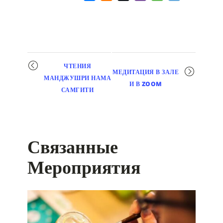
Мероприятие
ЧТЕНИЯ
МЕДИТАЦИЯ В ЗАЛЕ
навигация
МАНДЖУШРИ НАМА
И В ZOOM
САМГИТИ
Связанные
Мероприятия