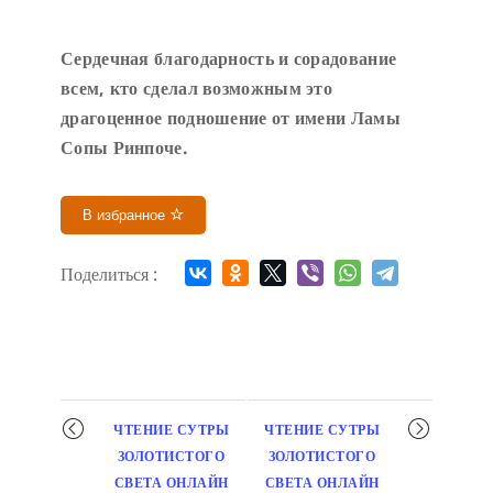
Сердечн
ая благодарность и сорадование
всем, кто сделал возможным это
драгоценное подношение от имени Ламы
Сопы Ринпоче
.
В избранное
Поделиться :
Мероприятие
ЧТЕНИЕ СУТРЫ
ЧТЕНИЕ СУТРЫ
навигация
ЗОЛОТИСТОГО
ЗОЛОТИСТОГО
СВЕТА ОНЛАЙН
СВЕТА ОНЛАЙН