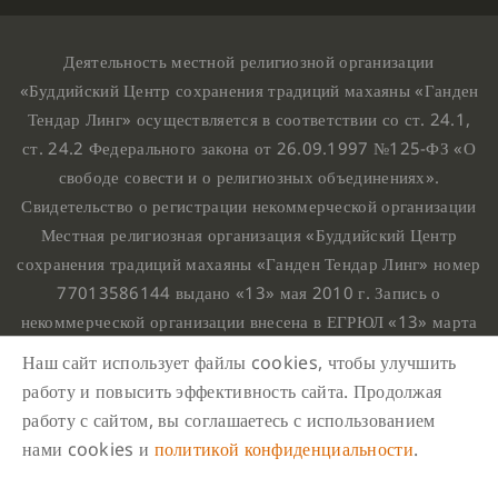
Деятельность местной религиозной организации
«Буддийский Центр сохранения традиций махаяны «Ганден
Тендар Линг» осуществляется в соответствии со ст. 24.1,
ст. 24.2 Федерального закона от 26.09.1997 №125-ФЗ «О
свободе совести и о религиозных объединениях».
Свидетельство о регистрации некоммерческой организации
Местная религиозная организация «Буддийский Центр
сохранения традиций махаяны «Ганден Тендар Линг» номер
77013586144 выдано «13» мая 2010 г. Запись о
некоммерческой организации внесена в ЕГРЮЛ «13» марта
2010 г. за основным государственным регистрационным
Наш сайт использует файлы cookies, чтобы улучшить
номером 1107799015708.
работу и повысить эффективность сайта. Продолжая
Ганден Тендар Линг © 2020 Все права защищены
работу с сайтом, вы соглашаетесь с использованием
Наш адрес : г. Москва, Нахимовский проспект, 32. Этаж
нами cookies и
политикой конфиденциальности
.
10, каб.1023,