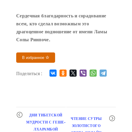
Сердечн
ая благодарность и сорадование
всем, кто сделал возможным это
драгоценное подношение от имени Ламы
Сопы Ринпоче
.
В избранное
Поделиться :
Мероприятие
ДНИ ТИБЕТСКОЙ
ЧТЕНИЕ СУТРЫ
навигация
МУДРОСТИ С ГЕШЕ-
ЗОЛОТИСТОГО
ЛХАРАМБОЙ