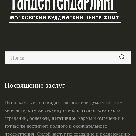
Посвящение заслуг
Пусть каждый, кто видит, слышит или думает об этом
веб-сайте, в ту же секунду освободится от всех своих
страданий, болезней, негативной кармы и омрачений и
тотчас же достигнет полного и окончательного
просветления. Силой заслуг по созданию и поддержанию