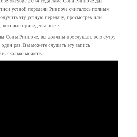
ябре-октябре 2014 года лама Сопа Ринпоче дал
аписи устной передачи Ринпоче считалось полным
олучить эту устную передачу, просмотрев или
, которые приведены ниже.
мы Сопы Ринпоче, вы должны прослушать всю сутру
а один раз. Вы можете слушать эту запись
ни, сколько можете.