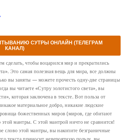
ь
ИТЫВАНИЮ СУТРЫ ОНЛАЙН (ТЕЛЕГРАМ
КАНАЛ)
м сделать, чтобы воцарился мир и прекратились
та». Это самая полезная вещь для мира, все должны
лько вы заняты — можете прочесть одну-две страницы
огда вы читаете «Сутру золотистого света», вы
ти», которая заключена в тексте. Вот польза от
никакое материальное добро, никакие людские
окровища божественных миров (миров, где обитают
ю этой мантры. С этой мантрой ничто не сравнится!
е слово этой мантры, вы накопите безграничные
сего текста приносит невероятную пользу, вы