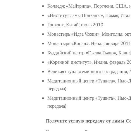
Колледж «Майтрипа», Портленд, США, 
«Институт ламы Цонкапы», Помая, Итал
Гонконг, Китай, июль 2010
Монастырь «Идга Чозин», Монголия, октя
Монастырь «Копан», Непал, январь 2011 
Буддийский центр «Гьялва Гьяцо», Кали
«Коренной институт», Индия, февраль 20
Великая ступа всемирного сострадания, А
Медитационный центр «Тушита», Нью-Де
передача)
Медитационный центр «Тушита», Нью-Де
передача)
Получите устную передачу от ламы С