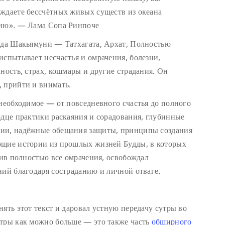
ждаете бессчётных живых существ из океана
нию». — Лама Сопа Ринпоче
удда Шакьямуни — Татхагата, Архат, Полностью
испытывает несчастья и омрачения, болезни,
ность, страх, кошмары и другие страдания. Он
 прийти и внимать.
 необходимое — от повседневного счастья до полного
рдце практики раскаяния и сорадования, глубинные
нии, надёжные обещания защиты, принципы создания
ющие истории из прошлых жизней Будды, в которых
нив полностью все омрачения, освобождал
ний благодаря состраданию и личной отваге.
ять этот текст и даровал устную передачу сутры во
утры как можно больше — это также часть
обширного