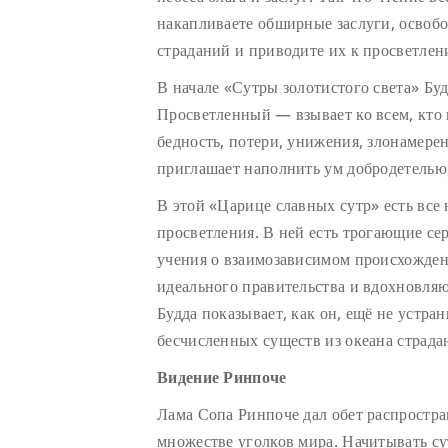
накапливаете обширные заслуги, освобо
страданий и приводите их к просветле
В начале «Сутры золотистого света» Б
Просветленный — взывает ко всем, кто 
бедность, потери, унижения, злонамерен
приглашает наполнить ум добродетелью,
В этой «Царице славных сутр» есть все
просветления. В ней есть трогающие се
учения о взаимозависимом происхожде
идеального правительства и вдохновля
Будда показывает, как он, ещё не устра
бесчисленных существ из океана страда
Видение Ринпоче
Лама Сопа Ринпоче дал обет распростран
множестве уголков мира. Начитывать с