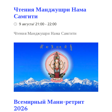
Чтения Манджушри Нама
Самгити
9 августа/ 21:00
-
22:00
Чтения Манджушри Нама Самгити
Всемирный Мани-ретрит
2026