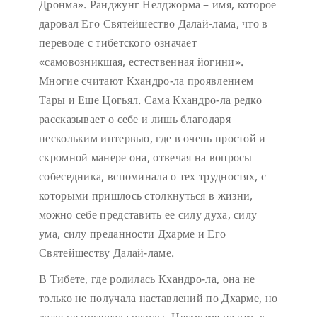
Дронма». Ранджунг Нелджорма – имя, которое
даровал Его Святейшество Далай-лама, что в
переводе с тибетского означает
«самовозникшая, естественная йогини».
Многие считают Кхандро-ла проявлением
Тары и Еше Цогьял. Сама Кхандро-ла редко
рассказывает о себе и лишь благодаря
нескольким интервью, где в очень простой и
скромной манере она, отвечая на вопросы
собеседника, вспоминала о тех трудностях, с
которыми пришлось столкнуться в жизни,
можно себе представить ее силу духа, силу
ума, силу преданности Дхарме и Его
Святейшеству Далай-ламе.
В Тибете, где родилась Кхандро-ла, она не
только не получала наставлений по Дхарме, но
даже не посещала школы. Несмотря на это, к