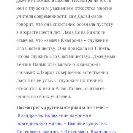
ней с глубоким уважением относятся многие
учителя современности: сам Далай-лама
говорит, что она спонтанно осознала пустоту
в возрасте шести лет. Лама Сопа Ринпоче
отмечал, что «задача Кхадро-ла – служение
Его Святейшеству. Она приехала из Тибета,
чтобы служить Его Святейшеству». Джецунма
Тензин Палмо отзывалась о Кхандро-ла
словами: «Дхарма совершенно естественно
льется из ее уст». С глубоким почтением
относится к ней и Алан Уоллес, считая ее
одним из своих учителей.
Посмотреть другие материалы по теме:
–
Кхандро-ла. Включение ламрима в
повседневную жизнь
.
–
Высшие существа.
Интервью с дакини
.
–
Интервью с Кхандро-ла.