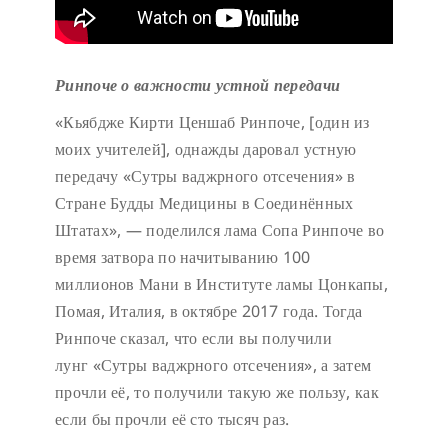
Ринпоче о важности устной передачи
«Кьябдже Кирти Ценшаб Ринпоче, [один из
моих учителей], однажды даровал устную
передачу «Сутры ваджрного отсечения» в
Стране Будды Медицины в Соединённых
Штатах», — поделился лама Сопа Ринпоче во
время затвора по начитыванию 100
миллионов Мани в Институте ламы Цонкапы,
Помая, Италия, в октябре 2017 года. Тогда
Ринпоче сказал, что если вы получили
лунг «Сутры ваджрного отсечения», а затем
прочли её, то получили такую же пользу, как
если бы прочли её сто тысяч раз.