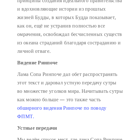
принципы создания идеального правительства
и вдохновляющие истории из прошлых
жизней Будды, в которых Будда показывает,
как он, ещё не устранив полностью все
омрачения, освобождал бесчисленных существ
из океана страданий благодаря состраданию и
личной отваге.
Видение Ринпоче
Лама Сопа Ринпоче дал обет распространять
этот текст и даровал устную передачу сутры
во множестве уголков мира. Начитывать сутры
как можно больше — это также часть
обширного видения Ринпоче по поводу
ФПМТ.
Устные передачи
Мы ведём список мест, где лама Сопа Ринпоче