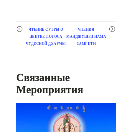
Мероприятие
ЧТЕНИЕ СУТРЫ О
ЧТЕНИЯ
навигация
ЦВЕТКЕ ЛОТОСА
МАНДЖУШРИ НАМА
ЧУДЕСНОЙ ДХАРМЫ
САМГИТИ
Связанные
Мероприятия