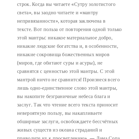
строк. Когда вы читаете «Сутру золотистого
света», вы заодно читаете и «мантру
непривязанности», которая заключена в
тексте. Вот польза от повторения одной только
этой мантры: никакое материальное добро,
никакие людские богатства и, в особенности,
никакие сокровища божественных миров
(миров, где обитают суры и асуры), не
сравнятся с ценностью этой мантры. С этой
мантрой ничто не сравнится! Произнеся всего
лишь одно-единственное слово этой мантры,
вы накопите безграничные небеса блага и
заслуг. Так что чтение всего текста приносит
невероятную пользу, вы накапливаете
обширные заслуги, освобождаете бессчётных
живых существ из океана страданий и
приводите их к просветлению». — Лама Сопа