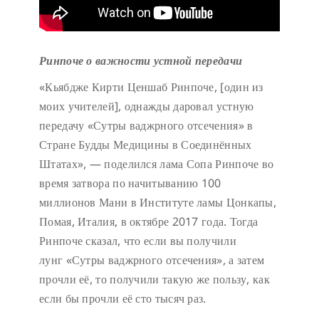
Ринпоче о важности устной передачи
«Кьябдже Кирти Ценшаб Ринпоче, [один из
моих учителей], однажды даровал устную
передачу «Сутры ваджрного отсечения» в
Стране Будды Медицины в Соединённых
Штатах», — поделился лама Сопа Ринпоче во
время затвора по начитыванию 100
миллионов Мани в Институте ламы Цонкапы,
Помая, Италия, в октябре 2017 года. Тогда
Ринпоче сказал, что если вы получили
лунг «Сутры ваджрного отсечения», а затем
прочли её, то получили такую же пользу, как
если бы прочли её сто тысяч раз.