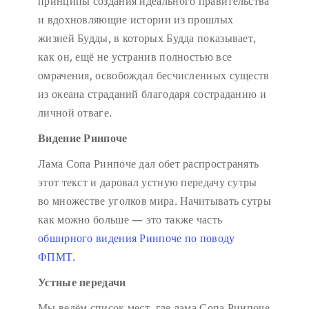
принципы создания идеального правительства
и вдохновляющие истории из прошлых
жизней Будды, в которых Будда показывает,
как он, ещё не устранив полностью все
омрачения, освобождал бесчисленных существ
из океана страданий благодаря состраданию и
личной отваге.
Видение Ринпоче
Лама Сопа Ринпоче дал обет распространять
этот текст и даровал устную передачу сутры
во множестве уголков мира. Начитывать сутры
как можно больше — это также часть
обширного видения Ринпоче по поводу
ФПМТ.
Устные передачи
Мы ведём список мест, где лама Сопа Ринпоче