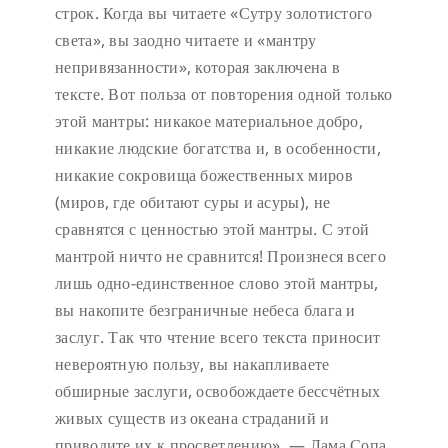
строк. Когда вы читаете «Сутру золотистого
света», вы заодно читаете и «мантру
непривязанности», которая заключена в
тексте. Вот польза от повторения одной только
этой мантры: никакое материальное добро,
никакие людские богатства и, в особенности,
никакие сокровища божественных миров
(миров, где обитают суры и асуры), не
сравнятся с ценностью этой мантры. С этой
мантрой ничто не сравнится! Произнеся всего
лишь одно-единственное слово этой мантры,
вы накопите безграничные небеса блага и
заслуг. Так что чтение всего текста приносит
невероятную пользу, вы накапливаете
обширные заслуги, освобождаете бессчётных
живых существ из океана страданий и
приводите их к просветлению». — Лама Сопа