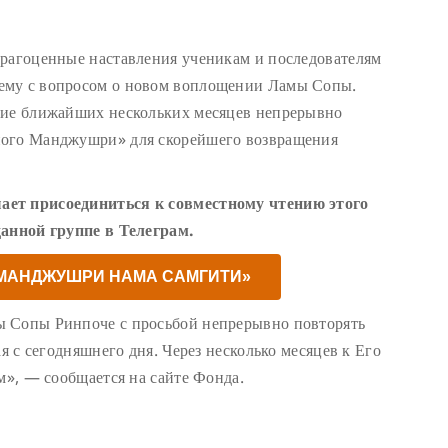
драгоценные наставления ученикам и последователям
ему с вопросом о новом воплощении Ламы Сопы.
ние ближайших нескольких месяцев непрерывно
ного Манджушри» для скорейшего возвращения
ает присоединиться к совместному чтению этого
данной группе в Телеграм.
«МАНДЖУШРИ НАМА САМГИТИ»
ы Сопы Ринпоче с просьбой непрерывно повторять
ая с сегодняшнего дня. Через несколько месяцев к Его
м», — сообщается на сайте Фонда.