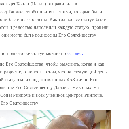
настыря Копан (Непал) отправились в
од Гандже, чтобы принять статуи, которые были
 они были изготовлены. Как только все статуи были
отой и радостью наполнили каждую статую, провели
ы они могли быть поднесены Его Святейшеству
т по подготовке статуй можно по
ссылке.
ис Его Святейшества, чтобы выяснить, когда и как
ли радостную новость о том, что на следующий день
й статуэтке из подготовленных 458 лично Его
ошение Его Святейшеству Далай-ламе монахами
Сопы Ринпоче и всех учеников центров Ринпоче.
 Его Святейшеству.