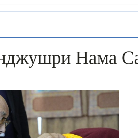
нджушри Нама С