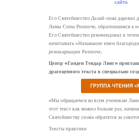
сайта
Его Святейшество Далай-лама даровал 
Ламы Сопы Ринпоче, обратившимся к н
Его Святейшество рекомендовал в тече
начитывать «Называние имен благород
реинкарнации Ринпоче.
Центр «Ганден Тендар Линг» приглаш
драгоценного текста в специально соз
ГРУППА ЧТЕНИЯ 
«Мы обращаемся ко всем ученикам Лам
этот текст как можно больше раз, начин
Святейшеству снова обратятся за совето
Тексты практики