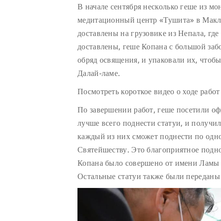
В начале сентября несколько геше из мо
медитационный центр «Тушита» в Макле
доставлены на грузовике из Непала, где
доставлены, геше Копана с большой заб
обряд освящения, и упаковали их, чтоб
Далай-ламе.
Посмотреть короткое видео о ходе рабо
По завершении работ, геше посетили оф
лучше всего поднести статуи, и получи
каждый из них сможет поднести по одно
Святейшеству. Это благоприятное подн
Копана было совершено от имени Ламы 
Остальные статуи также были переданы