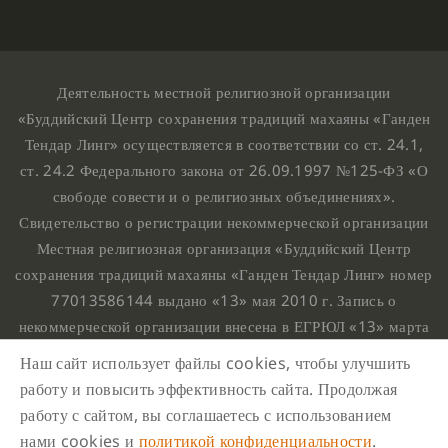
Деятельность местной религиозной организации
«Буддийский Центр сохранения традиций махаяны «Ганден
Тендар Линг» осуществляется в соответствии со ст. 24.1,
ст. 24.2 Федерального закона от 26.09.1997 №125-ФЗ «О
свободе совести и о религиозных объединениях».
Свидетельство о регистрации некоммерческой организации
Местная религиозная организация «Буддийский Центр
сохранения традиций махаяны «Ганден Тендар Линг» номер
77013586144 выдано «13» мая 2010 г. Запись о
некоммерческой организации внесена в ЕГРЮЛ «13» марта
2010 г. за основным государственным регистрационным
Наш сайт использует файлы cookies, чтобы улучшить
номером 1107799015708.
работу и повысить эффективность сайта. Продолжая
Ганден Тендар Линг © 2020 Все права защищены
работу с сайтом, вы соглашаетесь с использованием
Наш адрес : г. Москва, Нахимовский проспект, 32. Этаж
нами cookies и
политикой конфиденциальности
.