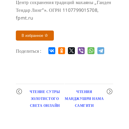
Центр сохранения традиций махаяны „Ганден
Тендар Линг”». ОГРН 1107799015708,
fpmt.ru
В избранное
Поделиться :
Мероприятие
ЧТЕНИЕ СУТРЫ
ЧТЕНИЯ
навигация
ЗОЛОТИСТОГО
МАНДЖУШРИ НАМА
СВЕТА ОНЛАЙН
САМГИТИ