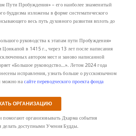
пам Пути Пробуждения» – его наиболее знаменитый
ого буддизма изложены в форме систематического
исывающего весь путь духовного развития вплоть до
Большого руководства к этапам пути Пробуждения»
 Цонкапой в 1415 г., через 13 лет после написания
исключенных автором мест и заново написанной
оряет «Большое руководство…». Летом 2024 года
внесены исправления, узнать больше о русскоязычном
ги можно на
сайте переводческого проекта фонда
ЖАТЬ ОРГАНИЗАЦИЮ
и помогают организовывать Дхарма события
 и делать доступными Учения Будды.