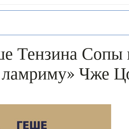
ше Тензина Сопы 
 ламриму» Чже Ц