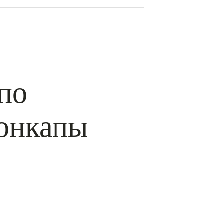
по
онкапы