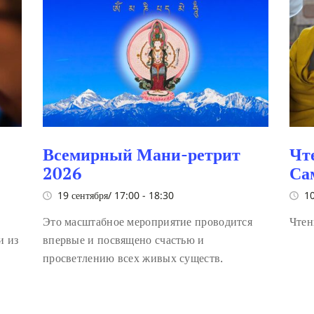
Всемирный Мани-ретрит
Чт
2026
Са
19 сентября/ 17:00
-
18:30
10
Это масштабное мероприятие проводится
Чтен
и из
впервые и посвящено счастью и
просветлению всех живых существ.