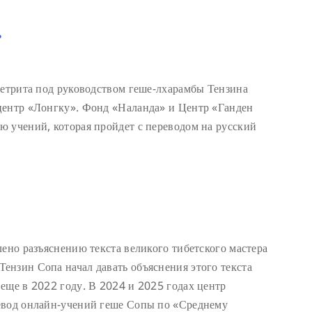
ь
ретрита под руководством геше-лхарамбы Тензина
центр «Лонгку». Фонд «Наланда» и Центр «Ганден
 учений, которая пройдет с переводом на русский
лено разъяснению текста великого тибетского мастера
ензин Сопа начал давать объяснения этого текста
еще в 2022 году. В 2024 и 2025 годах центр
евод онлайн-учений геше Сопы по «Среднему