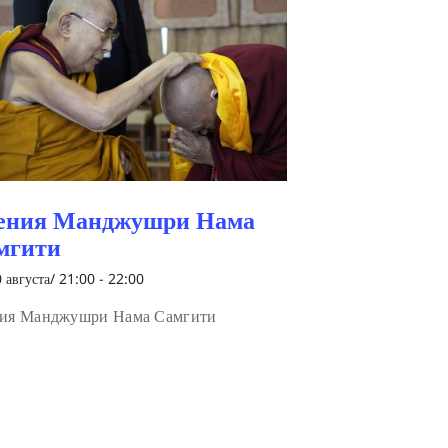
ения Манджушри Нама
мгити
 августа/ 21:00
-
22:00
ия Манджушри Нама Самгити