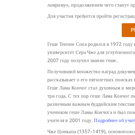
ламриму», продолжением чего станут пр
Для участия требуется пройти регистра
Р
Геше Тензин Сопа родился в 1972 году 
университет Сера Чже для углубленного
2007 году получил звание геше.
Получивший множество наград докуме
рассказывает о его пятилетних поисках
Геше Лама Кончог стал духовным и мир
три года. С тех пор геше Лама Кончог 
различным важным буддийским текстам 
учеником геше Ламы Кончога и был пом
учителя в 2001 году.
Подробнее об учит
Чже Цонкапа
(1357–1419), основополож