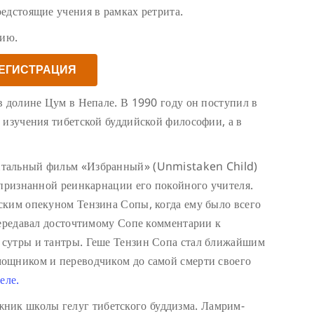
едстоящие учения в рамках ретрита.
цию.
ЕГИСТРАЦИЯ
в долине Цум в Непале. В 1990 году он поступил в
 изучения тибетской буддийской философии, а в
нтальный фильм «Избранный» (Unmistaken Child)
 признанной реинкарнации его покойного учителя.
ским опекуном Тензина Сопы, когда ему было всего
передавал досточтимому Сопе комментарии к
сутры и тантры. Геше Тензин Сопа стал ближайшим
ощником и переводчиком до самой смерти своего
еле.
ник школы гелуг тибетского буддизма. Ламрим-