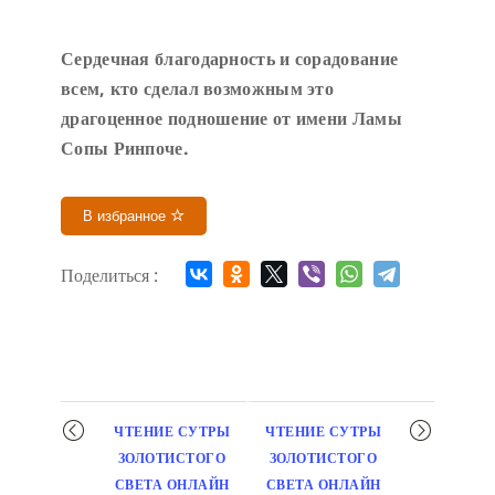
Сердечн
ая благодарность и сорадование
всем, кто сделал возможным это
драгоценное подношение от имени Ламы
Сопы Ринпоче
.
В избранное
Поделиться :
Мероприятие
ЧТЕНИЕ СУТРЫ
ЧТЕНИЕ СУТРЫ
навигация
ЗОЛОТИСТОГО
ЗОЛОТИСТОГО
СВЕТА ОНЛАЙН
СВЕТА ОНЛАЙН