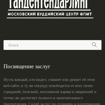
Посвящение заслуг
Пусть каждый, кто видит, слышит или думает об этом
веб-сайте, в ту же секунду освободится от всех своих
страданий, болезней, негативной кармы и омрачений и
тотчас же достигнет полного и окончательного
просветления. Силой заслуг по созданию и поддержанию