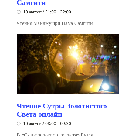
Самгити
10 августа/ 21:00
-
22:00
Чтения Манджушри Нама Самгити
Чтение Сутры Золотистого
Света онлайн
10 августа/ 08:00
-
09:30
В «Сутре золотистого света» Будда