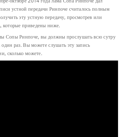
ябре-октябре 2014 года лама Сопа Ринпоче дал
аписи устной передачи Ринпоче считалось полным
олучить эту устную передачу, просмотрев или
, которые приведены ниже.
мы Сопы Ринпоче, вы должны прослушать всю сутру
а один раз. Вы можете слушать эту запись
ни, сколько можете.