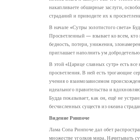
накапливаете обширные заслуги, освобо
страданий и приводите их к просветле
В начале «Сутры золотистого света» Б
Просветленный — взывает ко всем, кто 
бедность, потери, унижения, злонамерен
приглашает наполнить ум добродетелью,
В этой «Царице славных сутр» есть все
просветления. В ней есть трогающие се
учения о взаимозависимом происхожде
идеального правительства и вдохновля
Будда показывает, как он, ещё не устра
бесчисленных существ из океана страда
Видение Ринпоче
Лама Сопа Ринпоче дал обет распростран
множестве уголков мира. Начитывать с