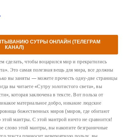
ь
ИТЫВАНИЮ СУТРЫ ОНЛАЙН (ТЕЛЕГРАМ
КАНАЛ)
м сделать, чтобы воцарился мир и прекратились
та». Это самая полезная вещь для мира, все должны
лько вы заняты — можете прочесть одну-две страницы
огда вы читаете «Сутру золотистого света», вы
ти», которая заключена в тексте. Вот польза от
никакое материальное добро, никакие людские
окровища божественных миров (миров, где обитают
ю этой мантры. С этой мантрой ничто не сравнится!
е слово этой мантры, вы накопите безграничные
сего текста приносит невероятную пользу, вы