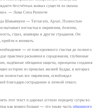
ждаете бессчётных живых существ из океана
нию». — Лама Сопа Ринпоче
удда Шакьямуни — Татхагата, Архат, Полностью
испытывает несчастья и омрачения, болезни,
ность, страх, кошмары и другие страдания. Он
 прийти и внимать.
 необходимое — от повседневного счастья до полного
рдце практики раскаяния и сорадования, глубинные
нии, надёжные обещания защиты, принципы создания
ющие истории из прошлых жизней Будды, в которых
нив полностью все омрачения, освобождал
ний благодаря состраданию и личной отваге.
ять этот текст и даровал устную передачу сутры во
утры как можно больше — это также часть
обширного