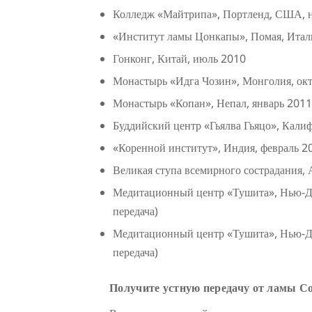
Колледж «Майтрипа», Портленд, США, 
«Институт ламы Цонкапы», Помая, Итал
Гонконг, Китай, июль 2010
Монастырь «Идга Чозин», Монголия, октя
Монастырь «Копан», Непал, январь 2011 
Буддийский центр «Гьялва Гьяцо», Кали
«Коренной институт», Индия, февраль 20
Великая ступа всемирного сострадания, А
Медитационный центр «Тушита», Нью-Де
передача)
Медитационный центр «Тушита», Нью-Де
передача)
Получите устную передачу от ламы С