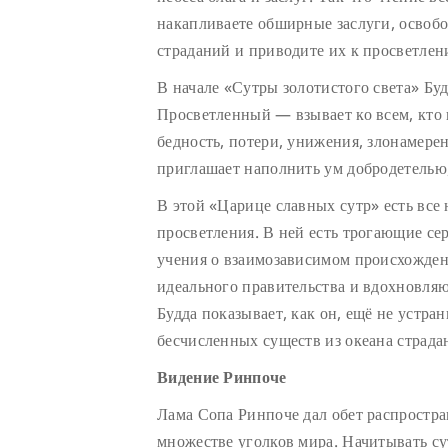
накапливаете обширные заслуги, освобо
страданий и приводите их к просветле
В начале «Сутры золотистого света» Б
Просветленный — взывает ко всем, кто 
бедность, потери, унижения, злонамерен
приглашает наполнить ум добродетелью,
В этой «Царице славных сутр» есть все
просветления. В ней есть трогающие се
учения о взаимозависимом происхожде
идеального правительства и вдохновля
Будда показывает, как он, ещё не устра
бесчисленных существ из океана страда
Видение Ринпоче
Лама Сопа Ринпоче дал обет распростран
множестве уголков мира. Начитывать с