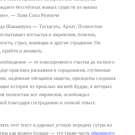
ждаете бессчётных живых существ из океана
нию». — Лама Сопа Ринпоче
удда Шакьямуни — Татхагата, Архат, Полностью
испытывает несчастья и омрачения, болезни,
ность, страх, кошмары и другие страдания. Он
 прийти и внимать.
 необходимое — от повседневного счастья до полного
рдце практики раскаяния и сорадования, глубинные
нии, надёжные обещания защиты, принципы создания
ющие истории из прошлых жизней Будды, в которых
нив полностью все омрачения, освобождал
ний благодаря состраданию и личной отваге.
ять этот текст и даровал устную передачу сутры во
утры как можно больше — это также часть
обширного