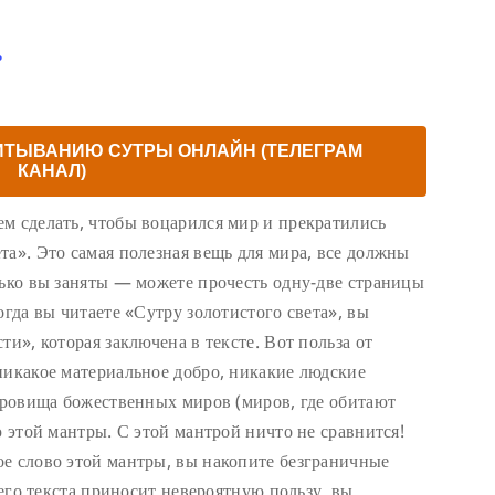
ь
ИТЫВАНИЮ СУТРЫ ОНЛАЙН (ТЕЛЕГРАМ
КАНАЛ)
м сделать, чтобы воцарился мир и прекратились
та». Это самая полезная вещь для мира, все должны
лько вы заняты — можете прочесть одну-две страницы
огда вы читаете «Сутру золотистого света», вы
ти», которая заключена в тексте. Вот польза от
никакое материальное добро, никакие людские
окровища божественных миров (миров, где обитают
ю этой мантры. С этой мантрой ничто не сравнится!
е слово этой мантры, вы накопите безграничные
сего текста приносит невероятную пользу, вы