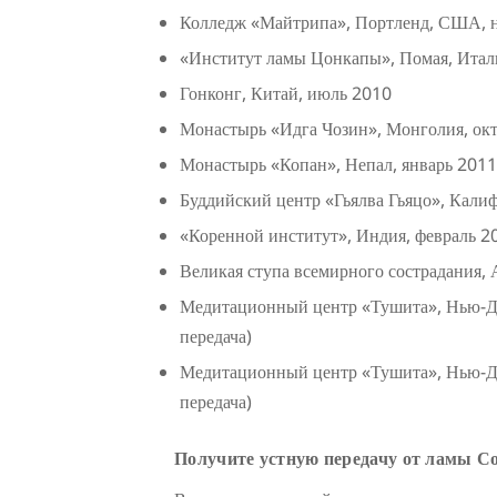
Колледж «Майтрипа», Портленд, США, 
«Институт ламы Цонкапы», Помая, Итал
Гонконг, Китай, июль 2010
Монастырь «Идга Чозин», Монголия, октя
Монастырь «Копан», Непал, январь 2011 
Буддийский центр «Гьялва Гьяцо», Кали
«Коренной институт», Индия, февраль 20
Великая ступа всемирного сострадания, А
Медитационный центр «Тушита», Нью-Де
передача)
Медитационный центр «Тушита», Нью-Де
передача)
Получите устную передачу от ламы С