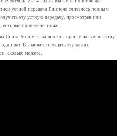
ябре-октябре 2014 года лама Сопа Ринпоче дал
аписи устной передачи Ринпоче считалось полным
олучить эту устную передачу, просмотрев или
, которые приведены ниже.
мы Сопы Ринпоче, вы должны прослушать всю сутру
а один раз. Вы можете слушать эту запись
ни, сколько можете.