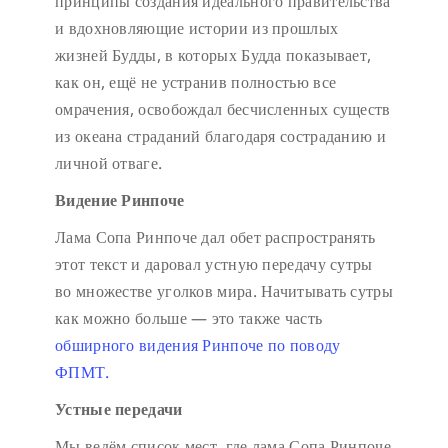
принципы создания идеального правительства
и вдохновляющие истории из прошлых
жизней Будды, в которых Будда показывает,
как он, ещё не устранив полностью все
омрачения, освобождал бесчисленных существ
из океана страданий благодаря состраданию и
личной отваге.
Видение Ринпоче
Лама Сопа Ринпоче дал обет распространять
этот текст и даровал устную передачу сутры
во множестве уголков мира. Начитывать сутры
как можно больше — это также часть
обширного видения Ринпоче по поводу
ФПМТ.
Устные передачи
Мы ведём список мест, где лама Сопа Ринпоче