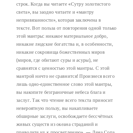
строк. Когда вы читаете «Сутру золотистого
света», вы заодно читаете и «мантру
непривязанности», которая заключена в
тексте. Вот польза от повторения одной только
этой мантры: никакое материальное добро,
никакие людские богатства и, в особенности,
никакие сокровища божественных миров
(миров, где обитают суры и асуры), не
сравнятся с ценностью этой мантры. С этой
мантрой ничто не сравнится! Произнеся всего
лишь одно-единственное слово этой мантры,
вы накопите безграничные небеса блага и
заслуг. Так что чтение всего текста приносит
невероятную пользу, вы накапливаете
обширные заслуги, освобождаете бессчётных
живых существ из океана страданий и
приводите их к просветлению». — Лама Сопа