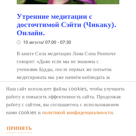
Утренние медитации с
досточтимой Сэйти (Чикаку).
Онлайн.
10 августа/ 07:00
-
07:30
В книге Сила медитации Лама Сопа Ринпоче
говорит:
«Даже если мы не знакомы с
учениями Будды, после первых же попыток
медитировать мы уже начнём наблюдать за
изменениями в нашем уме, увидим, как
Наш сайт использует файлы cookies, чтобы улучшить
утихают наши беспокоящие эмоции и им на
работу и повысить эффективность сайта. Продолжая
смену всё быстрее приходят позитивные
работу с сайтом, вы соглашаетесь с использованием
мысли. Мы безмятежны, потому что далеки от
нами cookies и
политикой конфиденциальности
.
прежних тревожных мыслей, которые, если
мы пойдём у них на поводу, приведут к
ПРИНЯТЬ
страху, одиночеству, депрессии и так далее».