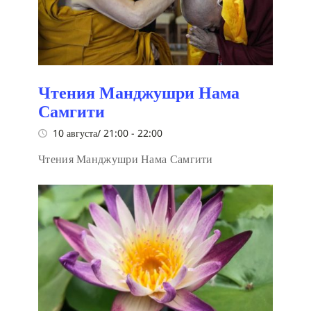
Чтения Манджушри Нама
Самгити
10 августа/ 21:00
-
22:00
Чтения Манджушри Нама Самгити