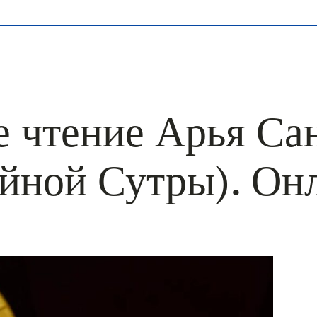
 чтение Арья Са
йной Сутры). Он