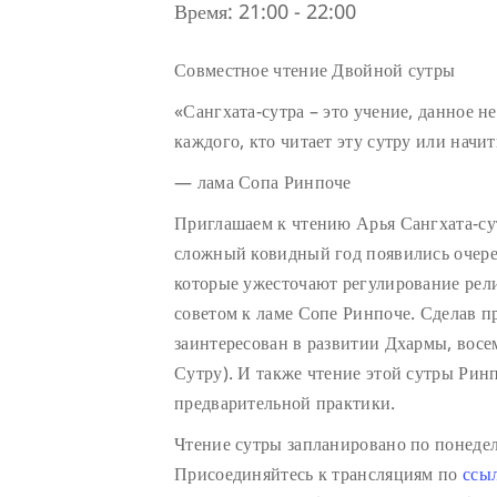
Время:
21:00 - 22:00
Совместное чтение Двойной сутры
«Сангхата-сутра – это учение, данное н
каждого, кто читает эту сутру или начит
— лама Сопа Ринпоче
Приглашаем к чтению Арья Сангхата-сут
сложный ковидный год появились очере
которые ужесточают регулирование рел
советом к ламе Сопе Ринпоче. Сделав п
заинтересован в развитии Дхармы, восе
Сутру). И также чтение этой сутры Рин
предварительной практики.
Чтение сутры запланировано по понедел
Присоединяйтесь к трансляциям по
ссы