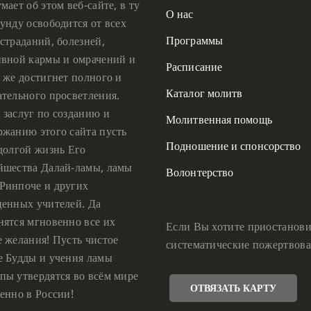
мает об этом веб-сайте, в ту
О нас
унду освободится от всех
Программы
страданий, болезней,
ивной кармы и омрачений и
Расписание
 же достигнет полного и
Каталог молитв
ательного просветления.
 заслуг по созданию и
Молитвенная помощь
ржанию этого сайта пусть
Подношение и спонсорство
 долгой жизнь Его
йшества Далай-ламы, ламы
Волонтерство
Ринпоче и других
ценных учителей. Да
нятся мгновенно все их
Если Вы хотите приостанови
е желания! Пусть чистое
систематические пожертвова
е Будды и учения ламы
пы утвердятся во всём мире
ОТВЯЗАТЬ КАРТУ
енно в России!