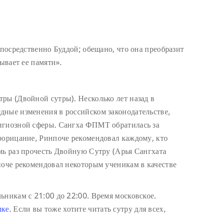
епосредственно Буддой; обещано, что она преобразит
ывает ее памяти».
ры (Двойной сутры). Несколько лет назад в
дные изменения в российском законодательстве,
игиозной сферы. Сангха ФПМТ обратилась за
рорицание, Ринпоче рекомендовал каждому, кто
мь раз прочесть Двойную Сутру (Арья Сангхата
поче рекомендовал некоторым ученикам в качестве
ьникам с 21:00 до 22:00. Время московское.
лке
. Если вы тоже хотите читать сутру для всех,