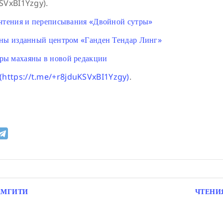
KSVxBI1Yzgy).
 чтения и переписывания «Двойной сутры»
яны изданный центром «Ганден Тендар Линг»
ры махаяны в новой редакции
 (https://t.me/+r8jduKSVxBI1Yzgy)
.
АМГИТИ
ЧТЕНИ