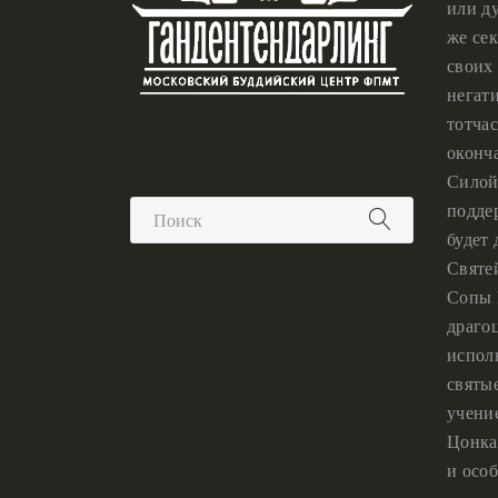
или ду
же сек
своих 
негат
тотчас
оконч
Силой
подде
будет
Святе
Сопы 
драго
испол
святы
учени
Цонка
и особ