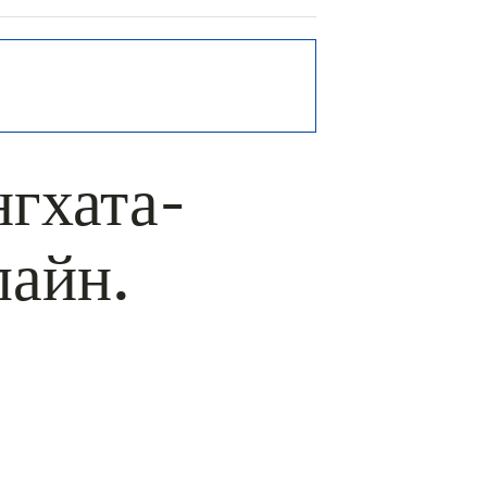
нгхата-
лайн.