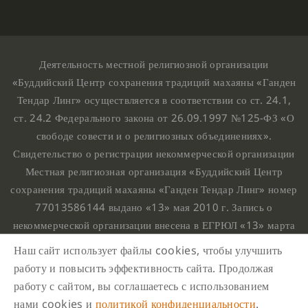
Деятельность местной религиозной организации
«Буддийский Центр сохранения традиций махаяны «Ганден
Тендар Линг» осуществляется в соответствии со ст. 24.1,
ст. 24.2 Федерального закона от 26.09.1997 №125-ФЗ «О
свободе совести и о религиозных объединениях».
Свидетельство о регистрации некоммерческой организации
Местная религиозная организация «Буддийский Центр
сохранения традиций махаяны «Ганден Тендар Линг» номер
77013586144 выдано «13» мая 2010 г. Запись о
некоммерческой организации внесена в ЕГРЮЛ «13» марта
2010 г. за основным государственным регистрационным
Наш сайт использует файлы cookies, чтобы улучшить
номером 1107799015708.
работу и повысить эффективность сайта. Продолжая
Ганден Тендар Линг © 2020 Все права защищены
работу с сайтом, вы соглашаетесь с использованием
Наш адрес : г. Москва, Нахимовский проспект, 32. Этаж
нами cookies и
политикой конфиденциальности
.