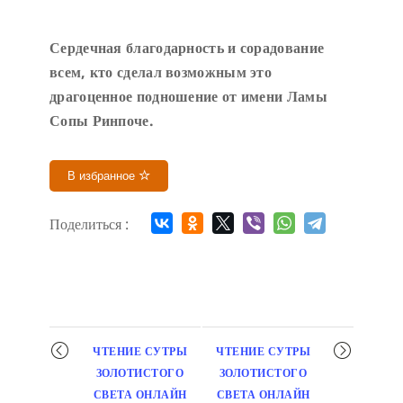
Сердечн
ая благодарность и сорадование
всем, кто сделал возможным это
драгоценное подношение от имени Ламы
Сопы Ринпоче
.
В избранное
Поделиться :
Мероприятие
ЧТЕНИЕ СУТРЫ
ЧТЕНИЕ СУТРЫ
навигация
ЗОЛОТИСТОГО
ЗОЛОТИСТОГО
СВЕТА ОНЛАЙН
СВЕТА ОНЛАЙН