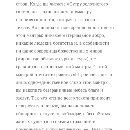
строк. Когда вы читаете «Сутру золотистого
света», вы заодно читаете и «мантру
непривязанности», которая заключена в
тексте. Вот польза от повторения одной только
этой мантры: никакое материальное добро,
никакие людские богатства и, в особенности,
никакие сокровища божественных миров
(миров, где обитают суры и асуры), не
сравнятся с ценностью этой мантры. С этой
мантрой ничто не сравнится! Произнеся всего
лишь одно-единственное слово этой мантры,
вы накопите безграничные небеса блага и
заслуг. Так что чтение всего текста приносит
невероятную пользу, вы накапливаете
обширные заслуги, освобождаете бессчётных
живых существ из океана страданий и
приводите их к просветлению». — Лама Сопа