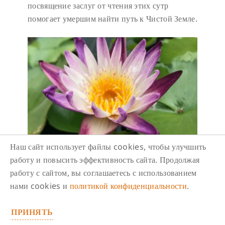
посвящение заслуг от чтения этих сутр
помогает умершим найти путь к Чистой Земле.
Наш сайт использует файлы cookies, чтобы улучшить
Утренние медитации с
работу и повысить эффективность сайта. Продолжая
досточтимой Сэйти (Чикаку).
работу с сайтом, вы соглашаетесь с использованием
Онлайн.
нами cookies и
политикой конфиденциальности
.
10 августа/ 07:00
-
07:30
ПРИНЯТЬ
В книге Сила медитации Лама Сопа Ринпоче