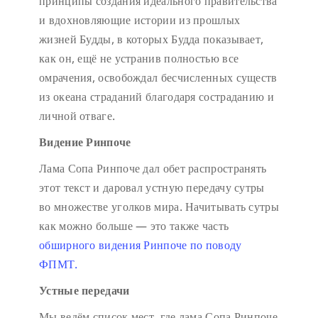
принципы создания идеального правительства
и вдохновляющие истории из прошлых
жизней Будды, в которых Будда показывает,
как он, ещё не устранив полностью все
омрачения, освобождал бесчисленных существ
из океана страданий благодаря состраданию и
личной отваге.
Видение Ринпоче
Лама Сопа Ринпоче дал обет распространять
этот текст и даровал устную передачу сутры
во множестве уголков мира. Начитывать сутры
как можно больше — это также часть
обширного видения Ринпоче по поводу
ФПМТ.
Устные передачи
Мы ведём список мест, где лама Сопа Ринпоче