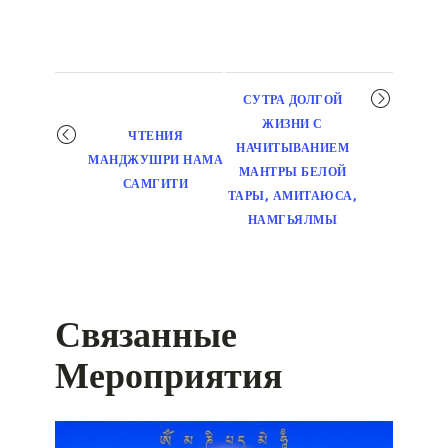
Мероприятие
СУТРА ДОЛГОЙ
навигация
ЖИЗНИ С
ЧТЕНИЯ
НАЧИТЫВАНИЕМ
МАНДЖУШРИ НАМА
МАНТРЫ БЕЛОЙ
САМГИТИ
ТАРЫ, АМИТАЮСА,
НАМГЬЯЛМЫ
Связанные
Мероприятия