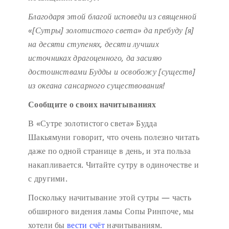
Благодаря этой благой исповеди
из священной
«[Сутры] золотистого света»
да пребуду [я]
на десяти ступенях,
десяти лучших
источниках драгоценного,
да засияю
достоинствами Будды
и освобожу [существ]
из океана сансарного существования!
Сообщите о своих начитываниях
В «Сутре золотистого света» Будда
Шакьямуни говорит, что очень полезно читать
даже по одной странице в день, и эта польза
накапливается. Читайте сутру в одиночестве и
с другими.
Поскольку начитывание этой сутры — часть
обширного видения ламы Сопы Ринпоче, мы
хотели бы
вести счёт
начитываниям.