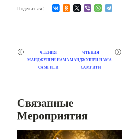
Поделиться :
Мероприятие
ЧТЕНИЯ
ЧТЕНИЯ
навигация
МАНДЖУШРИ НАМА
МАНДЖУШРИ НАМА
САМГИТИ
САМГИТИ
Связанные
Мероприятия