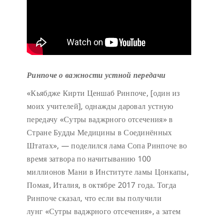
Ринпоче о важности устной передачи
«Кьябдже Кирти Ценшаб Ринпоче, [один из
моих учителей], однажды даровал устную
передачу «Сутры ваджрного отсечения» в
Стране Будды Медицины в Соединённых
Штатах», — поделился лама Сопа Ринпоче во
время затвора по начитыванию 100
миллионов Мани в Институте ламы Цонкапы,
Помая, Италия, в октябре 2017 года. Тогда
Ринпоче сказал, что если вы получили
лунг «Сутры ваджрного отсечения», а затем