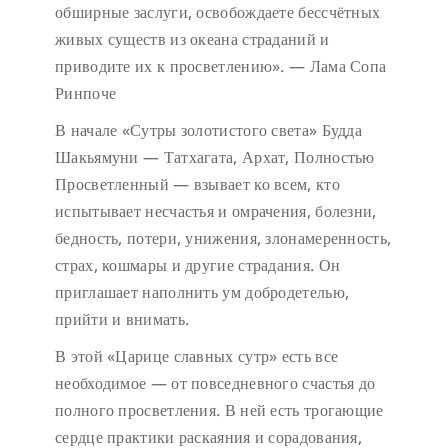
обширные заслуги, освобождаете бессчётных
живых существ из океана страданий и
приводите их к просветлению». — Лама Сопа
Ринпоче
В начале «Сутры золотистого света» Будда
Шакьямуни — Татхагата, Архат, Полностью
Просветленный — взывает ко всем, кто
испытывает несчастья и омрачения, болезни,
бедность, потери, унижения, злонамеренность,
страх, кошмары и другие страдания. Он
приглашает наполнить ум добродетелью,
прийти и внимать.
В этой «Царице славных сутр» есть все
необходимое — от повседневного счастья до
полного просветления. В ней есть трогающие
сердце практики раскаяния и сорадования,