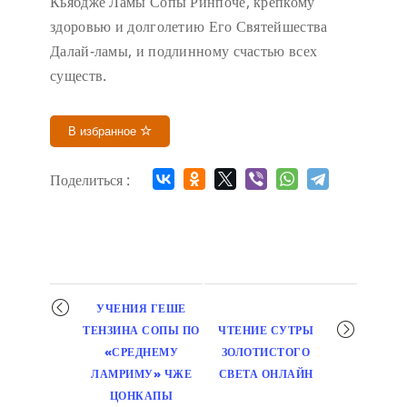
Кьябдже Ламы Сопы Ринпоче, крепкому
здоровью и долголетию Его Святейшества
Далай-ламы, и подлинному счастью всех
существ.
В избранное
Поделиться :
Мероприятие
УЧЕНИЯ ГЕШЕ
навигация
ТЕНЗИНА СОПЫ ПО
ЧТЕНИЕ СУТРЫ
«СРЕДНЕМУ
ЗОЛОТИСТОГО
ЛАМРИМУ» ЧЖЕ
СВЕТА ОНЛАЙН
ЦОНКАПЫ