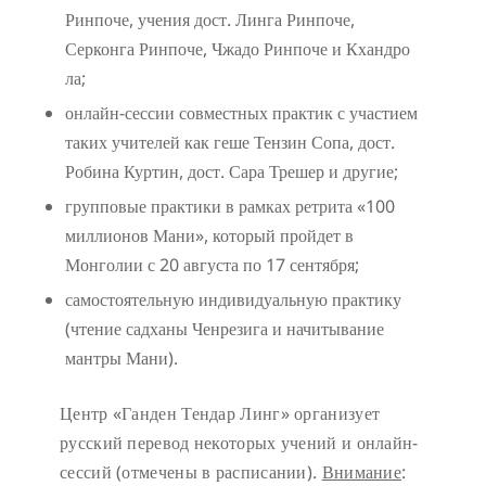
Ринпоче, учения дост. Линга Ринпоче,
Серконга Ринпоче, Чжадо Ринпоче и Кхандро
ла;
онлайн-сессии совместных практик с участием
таких учителей как геше Тензин Сопа, дост.
Робина Куртин, дост. Сара Трешер и другие;
групповые практики в рамках ретрита «100
миллионов Мани», который пройдет в
Монголии с 20 августа по 17 сентября;
самостоятельную индивидуальную практику
(чтение садханы Ченрезига и начитывание
мантры Мани).
Центр «Ганден Тендар Линг» организует
русский перевод некоторых учений и онлайн-
сессий (отмечены в расписании).
Внимание
: