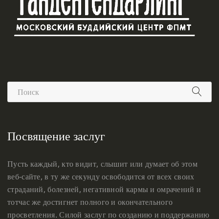
Посвящение заслуг
Пусть каждый, кто видит, слышит или думает об этом
веб-сайте, в ту же секунду освободится от всех своих
страданий, болезней, негативной кармы и омрачений и
тотчас же достигнет полного и окончательного
просветления. Силой заслуг по созданию и поддержанию