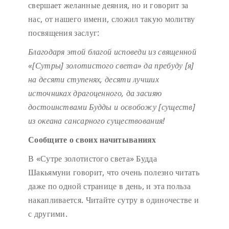
свершает желанные деяния, но и говорит за
нас, от нашего имени, сложил такую молитву
посвящения заслуг:
Благодаря этой благой исповеди
из священной
«[Сутры] золотистого света»
да пребуду [я]
на десяти ступенях,
десяти лучших
источниках драгоценного,
да засияю
достоинствами Будды
и освобожу [существ]
из океана сансарного существования!
Сообщите о своих начитываниях
В «Сутре золотистого света» Будда
Шакьямуни говорит, что очень полезно читать
даже по одной странице в день, и эта польза
накапливается. Читайте сутру в одиночестве и
с другими.