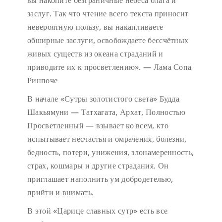
вы накопите безграничные небеса блага и
заслуг. Так что чтение всего текста приносит
невероятную пользу, вы накапливаете
обширные заслуги, освобождаете бессчётных
живых существ из океана страданий и
приводите их к просветлению». — Лама Сопа
Ринпоче
В начале «Сутры золотистого света» Будда
Шакьямуни — Татхагата, Архат, Полностью
Просветленный — взывает ко всем, кто
испытывает несчастья и омрачения, болезни,
бедность, потери, унижения, злонамеренность,
страх, кошмары и другие страдания. Он
приглашает наполнить ум добродетелью,
прийти и внимать.
В этой «Царице славных сутр» есть все