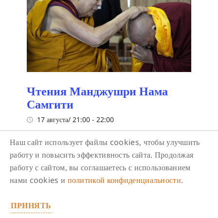
Чтения Манджушри Нама
Самгити
17 августа/ 21:00
-
22:00
Чтения Манджушри Нама Самгити
Наш сайт использует файлы cookies, чтобы улучшить
работу и повысить эффективность сайта. Продолжая
работу с сайтом, вы соглашаетесь с использованием
нами cookies и
политикой конфиденциальности
.
ПРИНЯТЬ