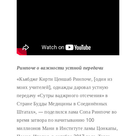
Ринпоче о важности устной передачи
«Кьябдже Кирти Ценшаб Ринпоче, [один из
моих учителей], однажды даровал устную
передачу «Сутры ваджрного отсечения» в
Стране Будды Медицины в Соединённых
Штатах», — поделился лама Сопа Ринпоче во
время затвора по начитыванию 100
миллионов Мани в Институте ламы Цонкапы,