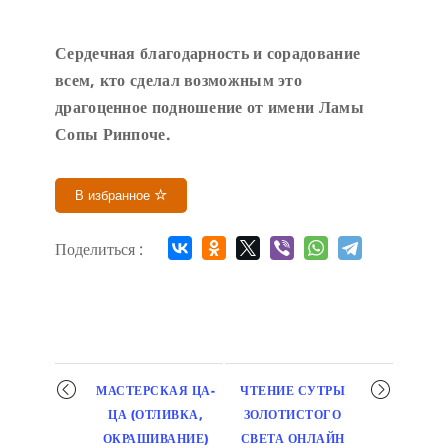
Сердечн
ая благодарность и сорадование
всем, кто сделал возможным это
драгоценное подношение от имени Ламы
Сопы Ринпоче
.
В избранное
Поделиться :
Мероприятие
МАСТЕРСКАЯ ЦА-
ЧТЕНИЕ СУТРЫ
навигация
ЦА (ОТЛИВКА,
ЗОЛОТИСТОГО
ОКРАШИВАНИЕ)
СВЕТА ОНЛАЙН