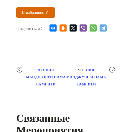
В избранное
Поделиться :
Мероприятие
ЧТЕНИЯ
ЧТЕНИЯ
навигация
МАНДЖУШРИ НАМА
МАНДЖУШРИ НАМА
САМГИТИ
САМГИТИ
Связанные
Мероприятия