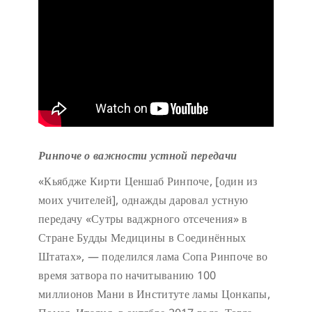
Ринпоче о важности устной передачи
«Кьябдже Кирти Ценшаб Ринпоче, [один из
моих учителей], однажды даровал устную
передачу «Сутры ваджрного отсечения» в
Стране Будды Медицины в Соединённых
Штатах», — поделился лама Сопа Ринпоче во
время затвора по начитыванию 100
миллионов Мани в Институте ламы Цонкапы,