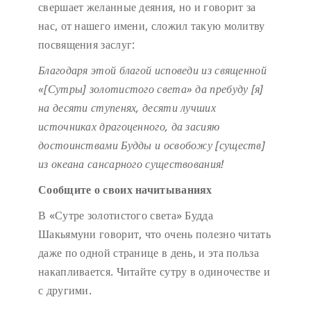
свершает желанные деяния, но и говорит за
нас, от нашего имени, сложил такую молитву
посвящения заслуг:
Благодаря этой благой исповеди
из священной
«[Сутры] золотистого света»
да пребуду [я]
на десяти ступенях,
десяти лучших
источниках драгоценного,
да засияю
достоинствами Будды
и освобожу [существ]
из океана сансарного существования!
Сообщите о своих начитываниях
В «Сутре золотистого света» Будда
Шакьямуни говорит, что очень полезно читать
даже по одной странице в день, и эта польза
накапливается. Читайте сутру в одиночестве и
с другими.