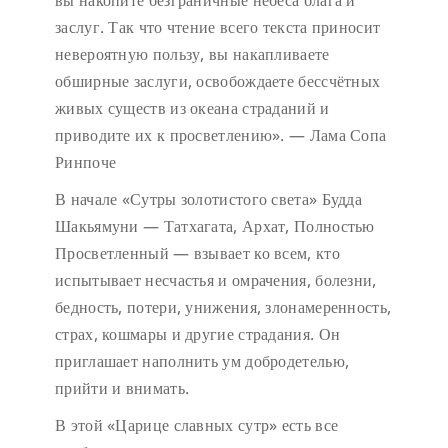
вы накопите безграничные небеса блага и
заслуг. Так что чтение всего текста приносит
невероятную пользу, вы накапливаете
обширные заслуги, освобождаете бессчётных
живых существ из океана страданий и
приводите их к просветлению». — Лама Сопа
Ринпоче
В начале «Сутры золотистого света» Будда
Шакьямуни — Татхагата, Архат, Полностью
Просветленный — взывает ко всем, кто
испытывает несчастья и омрачения, болезни,
бедность, потери, унижения, злонамеренность,
страх, кошмары и другие страдания. Он
приглашает наполнить ум добродетелью,
прийти и внимать.
В этой «Царице славных сутр» есть все