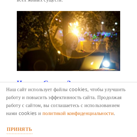
Чтение Сутры Золотистого
Наш сайт использует файлы cookies, чтобы улучшить
Света онлайн
работу и повысить эффективность сайта. Продолжая
10 августа/ 08:00
-
09:30
работу с сайтом, вы соглашаетесь с использованием
В «Сутре золотистого света» Будда
нами cookies и
политикой конфиденциальности
.
Шакьямуни говорит, что очень полезно читать
даже по одной странице в день, и эта польза
ПРИНЯТЬ
накапливается. Читайте сутру в одиночестве и