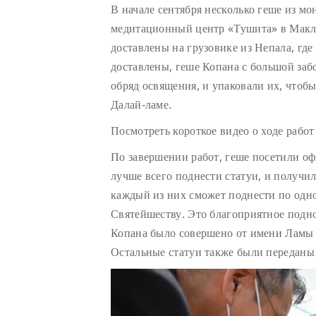
В начале сентября несколько геше из мо
медитационный центр «Тушита» в Макле
доставлены на грузовике из Непала, где
доставлены, геше Копана с большой заб
обряд освящения, и упаковали их, чтоб
Далай-ламе.
Посмотреть короткое видео о ходе рабо
По завершении работ, геше посетили оф
лучше всего поднести статуи, и получи
каждый из них сможет поднести по одно
Святейшеству. Это благоприятное подн
Копана было совершено от имени Ламы 
Остальные статуи также были переданы