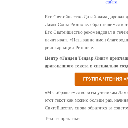
сайта
Его Святейшество Далай-лама даровал 
Ламы Сопы Ринпоче, обратившимся к н
Его Святейшество рекомендовал в тече
начитывать «Называние имен благород
реинкарнации Ринпоче.
Центр «Ганден Тендар Линг» приглаш
драгоценного текста в специально соз
ГРУППА ЧТЕНИЯ 
«Мы обращаемся ко всем ученикам Лам
этот текст как можно больше раз, начин
Святейшеству снова обратятся за совето
Тексты практики