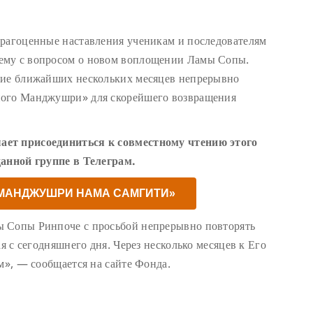
драгоценные наставления ученикам и последователям
ему с вопросом о новом воплощении Ламы Сопы.
ние ближайших нескольких месяцев непрерывно
ного Манджушри» для скорейшего возвращения
ает присоединиться к совместному чтению этого
данной группе в Телеграм.
«МАНДЖУШРИ НАМА САМГИТИ»
ы Сопы Ринпоче с просьбой непрерывно повторять
ая с сегодняшнего дня. Через несколько месяцев к Его
м», — сообщается на сайте Фонда.