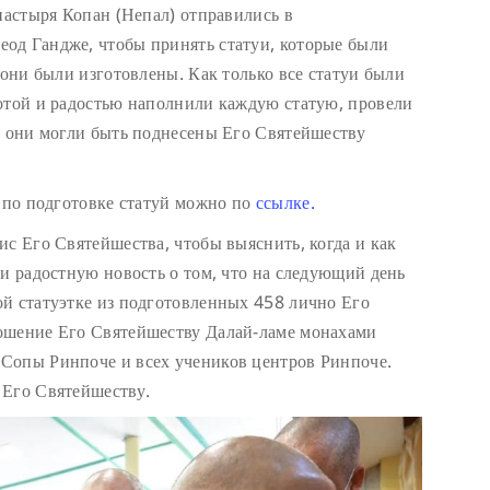
настыря Копан (Непал) отправились в
од Гандже, чтобы принять статуи, которые были
 они были изготовлены. Как только все статуи были
отой и радостью наполнили каждую статую, провели
ы они могли быть поднесены Его Святейшеству
т по подготовке статуй можно по
ссылке.
ис Его Святейшества, чтобы выяснить, когда и как
ли радостную новость о том, что на следующий день
й статуэтке из подготовленных 458 лично Его
ошение Его Святейшеству Далай-ламе монахами
Сопы Ринпоче и всех учеников центров Ринпоче.
 Его Святейшеству.