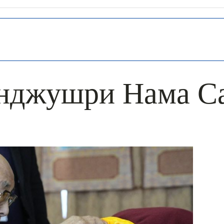
нджушри Нама С