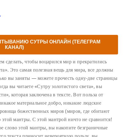
ь
ИТЫВАНИЮ СУТРЫ ОНЛАЙН (ТЕЛЕГРАМ
КАНАЛ)
м сделать, чтобы воцарился мир и прекратились
та». Это самая полезная вещь для мира, все должны
лько вы заняты — можете прочесть одну-две страницы
огда вы читаете «Сутру золотистого света», вы
ти», которая заключена в тексте. Вот польза от
никакое материальное добро, никакие людские
окровища божественных миров (миров, где обитают
ю этой мантры. С этой мантрой ничто не сравнится!
е слово этой мантры, вы накопите безграничные
сего текста приносит невероятную пользу, вы