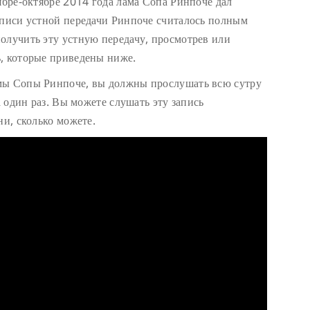
ябре-октябре 2014 года лама Сопа Ринпоче дал
аписи устной передачи Ринпоче считалось полным
олучить эту устную передачу, просмотрев или
, которые приведены ниже.
мы Сопы Ринпоче, вы должны прослушать всю сутру
а один раз. Вы можете слушать эту запись
ни, сколько можете.