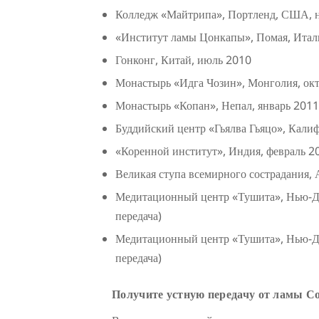
Колледж «Майтрипа», Портленд, США, 
«Институт ламы Цонкапы», Помая, Итал
Гонконг, Китай, июль 2010
Монастырь «Идга Чозин», Монголия, октя
Монастырь «Копан», Непал, январь 2011 
Буддийский центр «Гьялва Гьяцо», Кали
«Коренной институт», Индия, февраль 20
Великая ступа всемирного сострадания, А
Медитационный центр «Тушита», Нью-Де
передача)
Медитационный центр «Тушита», Нью-Де
передача)
Получите устную передачу от ламы С