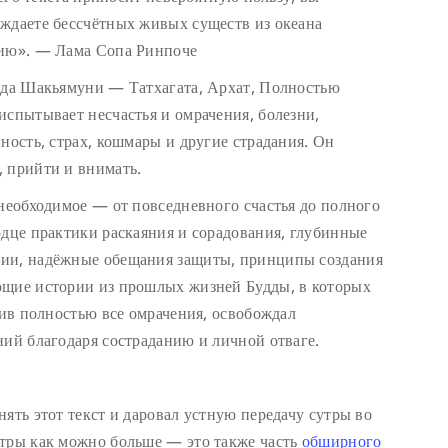
ждаете бессчётных живых существ из океана
нию». — Лама Сопа Ринпоче
удда Шакьямуни — Татхагата, Архат, Полностью
испытывает несчастья и омрачения, болезни,
ность, страх, кошмары и другие страдания. Он
 прийти и внимать.
 необходимое — от повседневного счастья до полного
рдце практики раскаяния и сорадования, глубинные
нии, надёжные обещания защиты, принципы создания
ющие истории из прошлых жизней Будды, в которых
нив полностью все омрачения, освобождал
ний благодаря состраданию и личной отваге.
ять этот текст и даровал устную передачу сутры во
утры как можно больше — это также часть
обширного