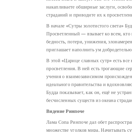
накапливаете обширные заслуги, освобо
страданий и приводите их к просветле
В начале «Сутры золотистого света» Б
Просветленный — взывает ко всем, кто 
бедность, потери, унижения, злонамерен
приглашает наполнить ум добродетелью,
В этой «Царице славных сутр» есть все
просветления. В ней есть трогающие се
учения о взаимозависимом происхожде
идеального правительства и вдохновля
Будда показывает, как он, ещё не устра
бесчисленных существ из океана страда
Видение Ринпоче
Лама Сопа Ринпоче дал обет распростран
множестве уголков мира. Начитывать с