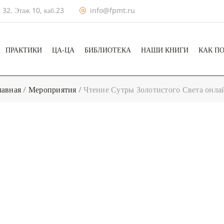
 32. Этаж 10, каб.23
info@fpmt.ru
ПРАКТИКИ
ЦА-ЦА
БИБЛИОТЕКА
НАШИ КНИГИ
КАК П
лавная
/
Мероприятия
/
Чтение Сутры Золотистого Света онла
+ КАЛЕНДА