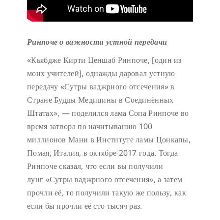
Ринпоче о важности устной передачи
«Кьябдже Кирти Ценшаб Ринпоче, [один из
моих учителей], однажды даровал устную
передачу «Сутры ваджрного отсечения» в
Стране Будды Медицины в Соединённых
Штатах», — поделился лама Сопа Ринпоче во
время затвора по начитыванию 100
миллионов Мани в Институте ламы Цонкапы,
Помая, Италия, в октябре 2017 года. Тогда
Ринпоче сказал, что если вы получили
лунг «Сутры ваджрного отсечения», а затем
прочли её, то получили такую же пользу, как
если бы прочли её сто тысяч раз.