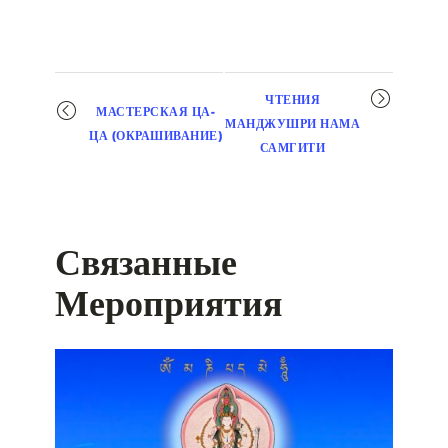
Мероприятие
ЧТЕНИЯ
МАСТЕРСКАЯ ЦА-
навигация
МАНДЖУШРИ НАМА
ЦА (ОКРАШИВАНИЕ)
САМГИТИ
Связанные
Мероприятия