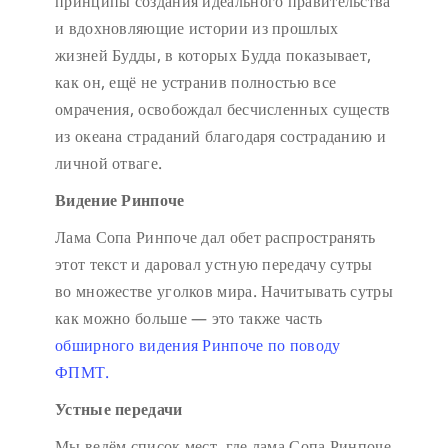
принципы создания идеального правительства
и вдохновляющие истории из прошлых
жизней Будды, в которых Будда показывает,
как он, ещё не устранив полностью все
омрачения, освобождал бесчисленных существ
из океана страданий благодаря состраданию и
личной отваге.
Видение Ринпоче
Лама Сопа Ринпоче дал обет распространять
этот текст и даровал устную передачу сутры
во множестве уголков мира. Начитывать сутры
как можно больше — это также часть
обширного видения Ринпоче по поводу
ФПМТ.
Устные передачи
Мы ведём список мест, где лама Сопа Ринпоче