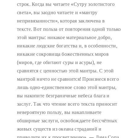
строк. Когда вы читаете «Сутру золотистого
света», вы заодно читаете и «мантру
непривязанности», которая заключена в
тексте. Вот польза от повторения одной только
этой мантры: никакое материальное добро,
никакие людские богатства и, в особенности,
никакие сокровища божественных миров
(миров, где обитают суры и асуры), не
сравнятся с ценностью этой мантры. С этой
мантрой ничто не сравнится! Произнеся всего
лишь одно-единственное слово этой мантры,
вы накопите безграничные небеса блага и
заслуг. Так что чтение всего текста приносит
невероятную пользу, вы накапливаете
обширные заслуги, освобождаете бессчётных
живых существ из океана страданий и
приводите их к просветлению». — Лама Сопа