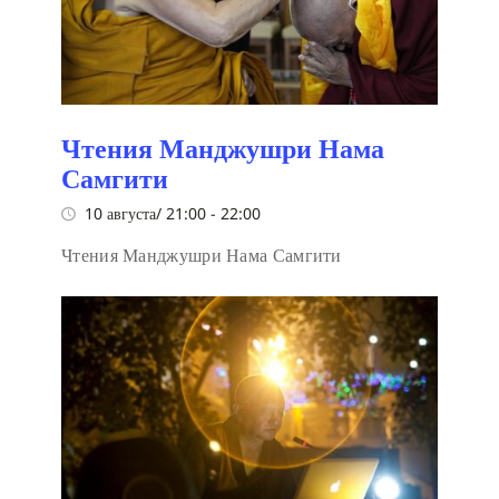
Чтения Манджушри Нама
Самгити
10 августа/ 21:00
-
22:00
Чтения Манджушри Нама Самгити