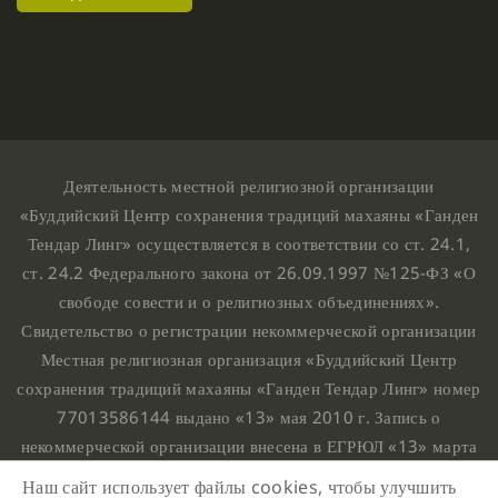
Деятельность местной религиозной организации
«Буддийский Центр сохранения традиций махаяны «Ганден
Тендар Линг» осуществляется в соответствии со ст. 24.1,
ст. 24.2 Федерального закона от 26.09.1997 №125-ФЗ «О
свободе совести и о религиозных объединениях».
Свидетельство о регистрации некоммерческой организации
Местная религиозная организация «Буддийский Центр
сохранения традиций махаяны «Ганден Тендар Линг» номер
77013586144 выдано «13» мая 2010 г. Запись о
некоммерческой организации внесена в ЕГРЮЛ «13» марта
2010 г. за основным государственным регистрационным
Наш сайт использует файлы cookies, чтобы улучшить