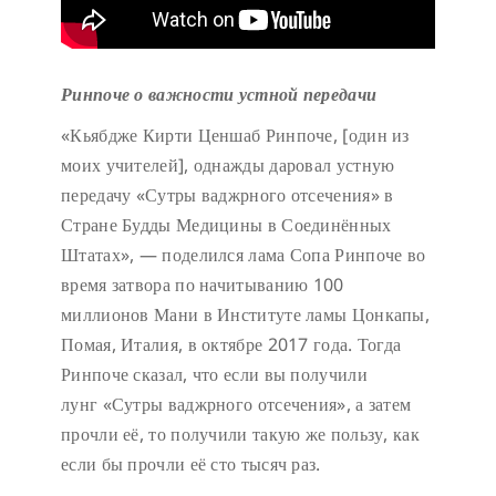
Ринпоче о важности устной передачи
«Кьябдже Кирти Ценшаб Ринпоче, [один из
моих учителей], однажды даровал устную
передачу «Сутры ваджрного отсечения» в
Стране Будды Медицины в Соединённых
Штатах», — поделился лама Сопа Ринпоче во
время затвора по начитыванию 100
миллионов Мани в Институте ламы Цонкапы,
Помая, Италия, в октябре 2017 года. Тогда
Ринпоче сказал, что если вы получили
лунг «Сутры ваджрного отсечения», а затем
прочли её, то получили такую же пользу, как
если бы прочли её сто тысяч раз.