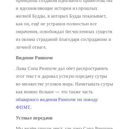
принципы создания идеального правительства
и вдохновляющие истории из прошлых
жизней Будды, в которых Будда показывает,
как он, ещё не устранив полностью все
омрачения, освобождал бесчисленных существ
из океана страданий благодаря состраданию и
личной отваге.
Видение Ринпоче
Лама Сопа Ринпоче дал обет распространять
этот текст и даровал устную передачу сутры
во множестве уголков мира. Начитывать сутры
как можно больше — это также часть
обширного видения Ринпоче по поводу
ФПМТ.
Устные передачи
Мы ведём список мест, где лама Сопа Ринпоче