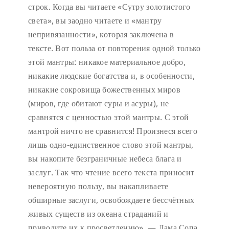
строк. Когда вы читаете «Сутру золотистого
света», вы заодно читаете и «мантру
непривязанности», которая заключена в
тексте. Вот польза от повторения одной только
этой мантры: никакое материальное добро,
никакие людские богатства и, в особенности,
никакие сокровища божественных миров
(миров, где обитают суры и асуры), не
сравнятся с ценностью этой мантры. С этой
мантрой ничто не сравнится! Произнеся всего
лишь одно-единственное слово этой мантры,
вы накопите безграничные небеса блага и
заслуг. Так что чтение всего текста приносит
невероятную пользу, вы накапливаете
обширные заслуги, освобождаете бессчётных
живых существ из океана страданий и
приводите их к просветлению». — Лама Сопа