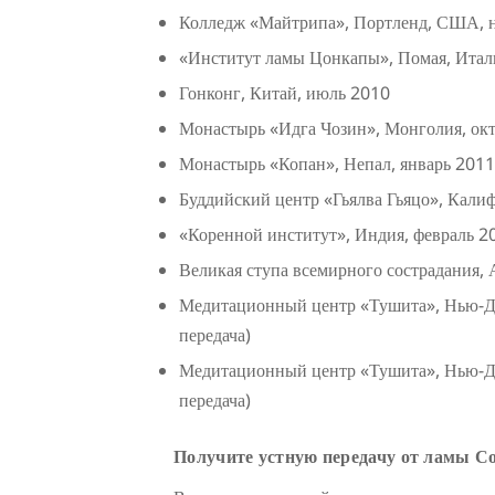
Колледж «Майтрипа», Портленд, США, 
«Институт ламы Цонкапы», Помая, Итал
Гонконг, Китай, июль 2010
Монастырь «Идга Чозин», Монголия, октя
Монастырь «Копан», Непал, январь 2011 
Буддийский центр «Гьялва Гьяцо», Кали
«Коренной институт», Индия, февраль 20
Великая ступа всемирного сострадания, А
Медитационный центр «Тушита», Нью-Де
передача)
Медитационный центр «Тушита», Нью-Де
передача)
Получите устную передачу от ламы С