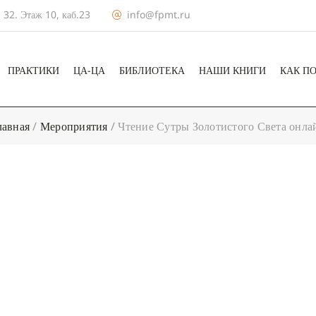
 32. Этаж 10, каб.23
info@fpmt.ru
ПРАКТИКИ
ЦА-ЦА
БИБЛИОТЕКА
НАШИ КНИГИ
КАК П
лавная
/
Мероприятия
/
Чтение Сутры Золотистого Света онла
+ КАЛЕНДА