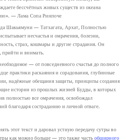
ждаете бессчётных живых существ из океана
нию». — Лама Сопа Ринпоче
удда Шакьямуни — Татхагата, Архат, Полностью
испытывает несчастья и омрачения, болезни,
ность, страх, кошмары и другие страдания. Он
 прийти и внимать.
 необходимое — от повседневного счастья до полного
рдце практики раскаяния и сорадования, глубинные
нии, надёжные обещания защиты, принципы создания
ющие истории из прошлых жизней Будды, в которых
нив полностью все омрачения, освобождал
ний благодаря состраданию и личной отваге.
ять этот текст и даровал устную передачу сутры во
утры как можно больше — это также часть
обширного