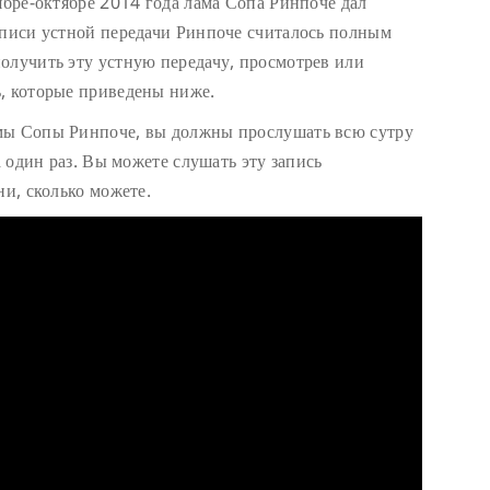
ябре-октябре 2014 года лама Сопа Ринпоче дал
аписи устной передачи Ринпоче считалось полным
олучить эту устную передачу, просмотрев или
, которые приведены ниже.
мы Сопы Ринпоче, вы должны прослушать всю сутру
а один раз. Вы можете слушать эту запись
ни, сколько можете.