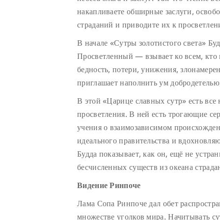
накапливаете обширные заслуги, освобо
страданий и приводите их к просветле
В начале «Сутры золотистого света» Б
Просветленный — взывает ко всем, кто 
бедность, потери, унижения, злонамерен
приглашает наполнить ум добродетелью,
В этой «Царице славных сутр» есть все
просветления. В ней есть трогающие се
учения о взаимозависимом происхожде
идеального правительства и вдохновля
Будда показывает, как он, ещё не устра
бесчисленных существ из океана страда
Видение Ринпоче
Лама Сопа Ринпоче дал обет распростран
множестве уголков мира. Начитывать с