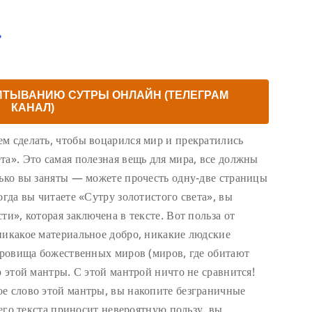
ь
ИТЫВАНИЮ СУТРЫ ОНЛАЙН (ТЕЛЕГРАМ
КАНАЛ)
м сделать, чтобы воцарился мир и прекратились
та». Это самая полезная вещь для мира, все должны
лько вы заняты — можете прочесть одну-две страницы
огда вы читаете «Сутру золотистого света», вы
ти», которая заключена в тексте. Вот польза от
никакое материальное добро, никакие людские
окровища божественных миров (миров, где обитают
ю этой мантры. С этой мантрой ничто не сравнится!
е слово этой мантры, вы накопите безграничные
сего текста приносит невероятную пользу, вы