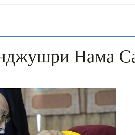
нджушри Нама С