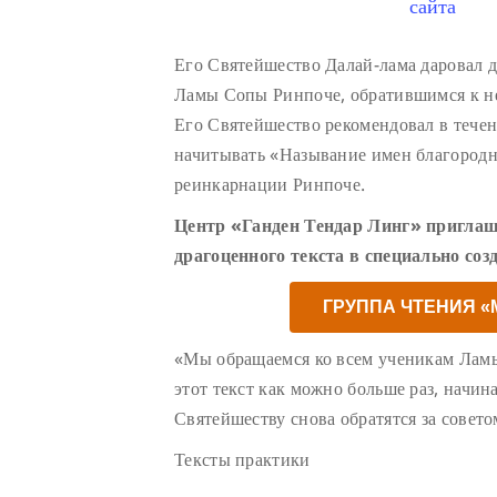
сайта
Его Святейшество Далай-лама даровал 
Ламы Сопы Ринпоче, обратившимся к н
Его Святейшество рекомендовал в тече
начитывать «Называние имен благород
реинкарнации Ринпоче.
Центр «Ганден Тендар Линг» приглаш
драгоценного текста в специально соз
ГРУППА ЧТЕНИЯ 
«Мы обращаемся ко всем ученикам Лам
этот текст как можно больше раз, начин
Святейшеству снова обратятся за совето
Тексты практики