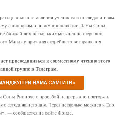
драгоценные наставления ученикам и последователям
ему с вопросом о новом воплощении Ламы Сопы.
ние ближайших нескольких месяцев непрерывно
ного Манджушри» для скорейшего возвращения
ает присоединиться к совместному чтению этого
данной группе в Телеграм.
«МАНДЖУШРИ НАМА САМГИТИ»
ы Сопы Ринпоче с просьбой непрерывно повторять
ая с сегодняшнего дня. Через несколько месяцев к Его
м», — сообщается на сайте Фонда.