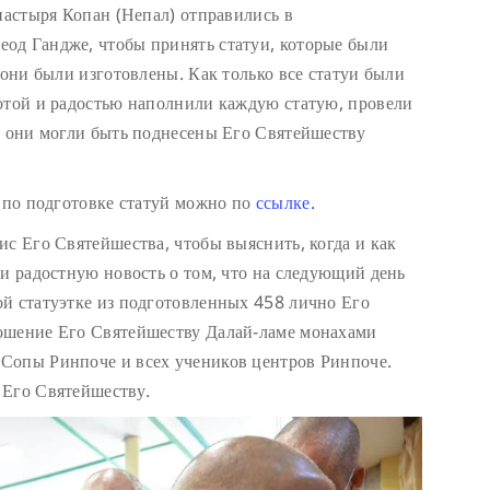
настыря Копан (Непал) отправились в
од Гандже, чтобы принять статуи, которые были
 они были изготовлены. Как только все статуи были
отой и радостью наполнили каждую статую, провели
ы они могли быть поднесены Его Святейшеству
т по подготовке статуй можно по
ссылке.
ис Его Святейшества, чтобы выяснить, когда и как
ли радостную новость о том, что на следующий день
й статуэтке из подготовленных 458 лично Его
ошение Его Святейшеству Далай-ламе монахами
Сопы Ринпоче и всех учеников центров Ринпоче.
 Его Святейшеству.