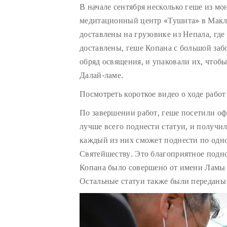
В начале сентября несколько геше из мо
медитационный центр «Тушита» в Макле
доставлены на грузовике из Непала, где
доставлены, геше Копана с большой заб
обряд освящения, и упаковали их, чтоб
Далай-ламе.
Посмотреть короткое видео о ходе рабо
По завершении работ, геше посетили оф
лучше всего поднести статуи, и получи
каждый из них сможет поднести по одно
Святейшеству. Это благоприятное подн
Копана было совершено от имени Ламы 
Остальные статуи также были переданы