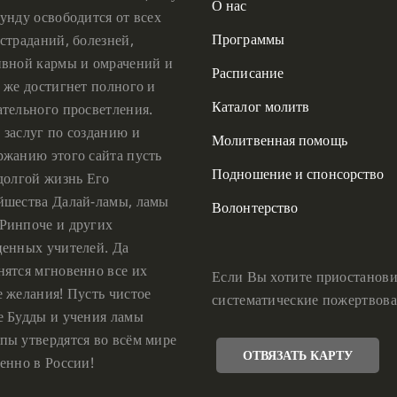
О нас
унду освободится от всех
Программы
страданий, болезней,
ивной кармы и омрачений и
Расписание
 же достигнет полного и
Каталог молитв
ательного просветления.
 заслуг по созданию и
Молитвенная помощь
ржанию этого сайта пусть
Подношение и спонсорство
 долгой жизнь Его
йшества Далай-ламы, ламы
Волонтерство
Ринпоче и других
ценных учителей. Да
нятся мгновенно все их
Если Вы хотите приостанови
е желания! Пусть чистое
систематические пожертвова
е Будды и учения ламы
пы утвердятся во всём мире
ОТВЯЗАТЬ КАРТУ
енно в России!