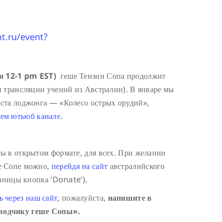
mt.ru/event?
и 12-1 pm EST)
геше Тензин Сопа продолжит
 трансляции учений из Австралии). В январе мы
ста лоджонга — «Колесо острых орудий»,
ем ютьюб канале.
ы в открытом формате, для всех. При желании
е Сопе можно,
перейдя на сайт
австралийского
раницы кнопка ‘Donate’).
ь через наш сайт
, пожалуйста,
напишите в
водчику геше Сопы».