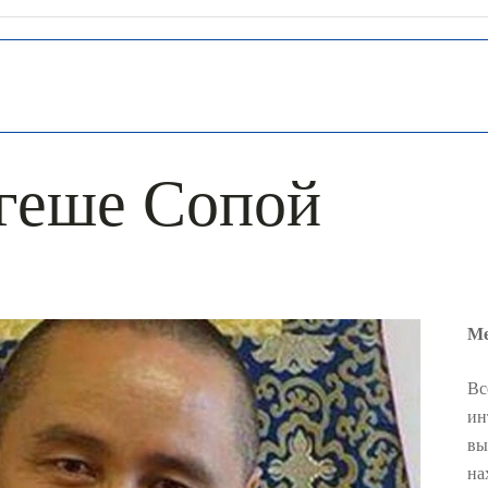
 геше Сопой
Ме
Вс
ин
вы
на