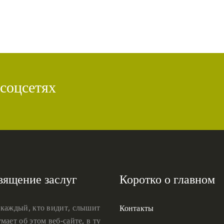
 соцсетях
вящение заслуг
Коротко о главном
 каждый, кто видит, слышит
Контакты
мает об этом веб-сайте, в ту