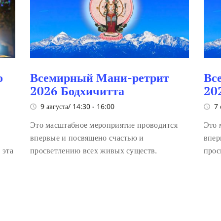
о
Всемирный Мани-ретрит
Вс
2026 Бодхичитта
20
9 августа/ 14:30
-
16:00
7 
Это масштабное мероприятие проводится
Это 
впервые и посвящено счастью и
впер
 эта
просветлению всех живых существ.
прос