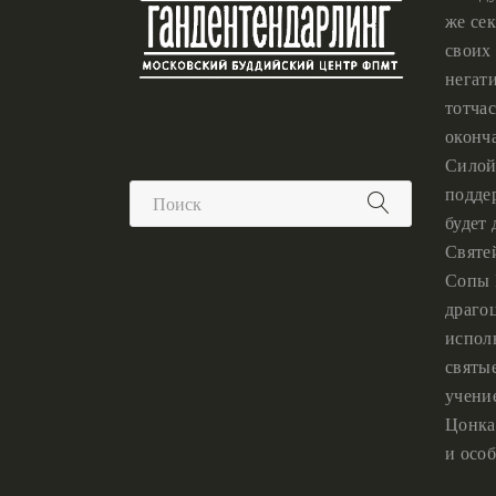
же сек
своих 
негат
тотчас
оконч
Силой
подде
будет
Святе
Сопы 
драго
испол
святы
учени
Цонка
и особ