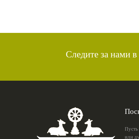
Следите за нами в
Пос
Пусть
или ду