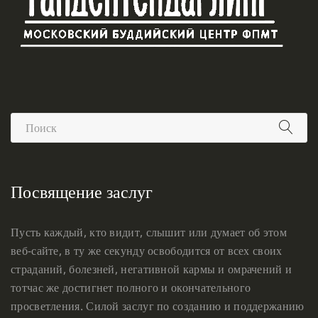
Посвящение заслуг
Пусть каждый, кто видит, слышит или думает об этом
веб-сайте, в ту же секунду освободится от всех своих
страданий, болезней, негативной кармы и омрачений и
тотчас же достигнет полного и окончательного
просветления. Силой заслуг по созданию и поддержанию