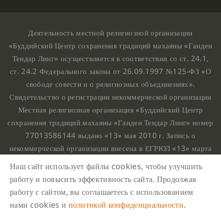
Деятельность местной религиозной организации
«Буддийский Центр сохранения традиций махаяны «Ганден
Тендар Линг» осуществляется в соответствии со ст. 24.1,
ст. 24.2 Федерального закона от 26.09.1997 №125-ФЗ «О
свободе совести и о религиозных объединениях».
Свидетельство о регистрации некоммерческой организации
Местная религиозная организация «Буддийский Центр
сохранения традиций махаяны «Ганден Тендар Линг» номер
77013586144 выдано «13» мая 2010 г. Запись о
некоммерческой организации внесена в ЕГРЮЛ «13» марта
2010 г. за основным государственным регистрационным
Наш сайт использует файлы cookies, чтобы улучшить
номером 1107799015708.
работу и повысить эффективность сайта. Продолжая
Ганден Тендар Линг © 2020 Все права защищены
работу с сайтом, вы соглашаетесь с использованием
Наш адрес : г. Москва, Нахимовский проспект, 32. Этаж
нами cookies и
политикой конфиденциальности
.
10, каб.1023,