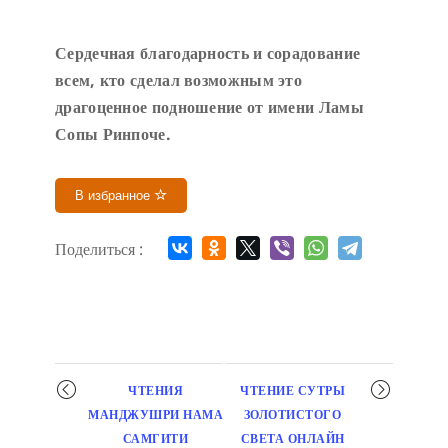
Сердечн
ая благодарность и сорадование
всем, кто сделал возможным это
драгоценное подношение от имени Ламы
Сопы Ринпоче
.
В избранное
Поделиться :
Мероприятие
ЧТЕНИЯ
ЧТЕНИЕ СУТРЫ
навигация
МАНДЖУШРИ НАМА
ЗОЛОТИСТОГО
САМГИТИ
СВЕТА ОНЛАЙН