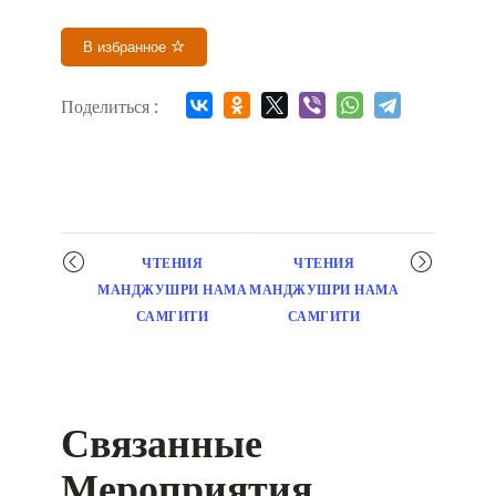
В избранное
Поделиться :
Мероприятие
ЧТЕНИЯ
ЧТЕНИЯ
навигация
МАНДЖУШРИ НАМА
МАНДЖУШРИ НАМА
САМГИТИ
САМГИТИ
Связанные
Мероприятия