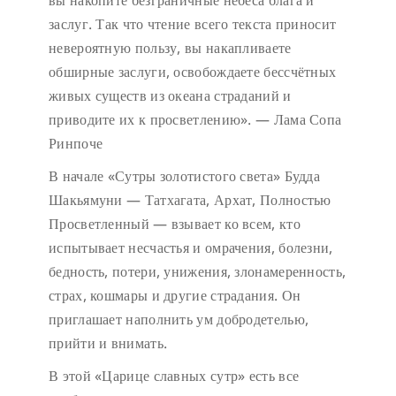
вы накопите безграничные небеса блага и
заслуг. Так что чтение всего текста приносит
невероятную пользу, вы накапливаете
обширные заслуги, освобождаете бессчётных
живых существ из океана страданий и
приводите их к просветлению». — Лама Сопа
Ринпоче
В начале «Сутры золотистого света» Будда
Шакьямуни — Татхагата, Архат, Полностью
Просветленный — взывает ко всем, кто
испытывает несчастья и омрачения, болезни,
бедность, потери, унижения, злонамеренность,
страх, кошмары и другие страдания. Он
приглашает наполнить ум добродетелью,
прийти и внимать.
В этой «Царице славных сутр» есть все