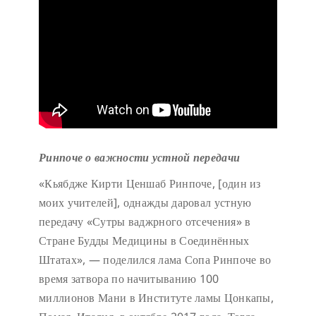
Ринпоче о важности устной передачи
«Кьябдже Кирти Ценшаб Ринпоче, [один из
моих учителей], однажды даровал устную
передачу «Сутры ваджрного отсечения» в
Стране Будды Медицины в Соединённых
Штатах», — поделился лама Сопа Ринпоче во
время затвора по начитыванию 100
миллионов Мани в Институте ламы Цонкапы,