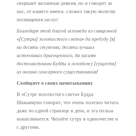
свершает желанные деяния, но и говорит за
нас, от нашего имени, сложил такую молитву
посвящения заслуг:
Благодаря этой благой исповеди
из священной
«[Сутры] золотистого света»
да пребуду [я]
на десяти ступенях,
десяти лучших
источниках драгоценного,
да засияю
достоинствами Будды
и освобожу [существ]
из океана сансарного существования!
Сообщите о своих начитываниях
В «Сутре золотистого света» Будда
Шакьямуни говорит, что очень полезно читать
даже по одной странице в день, и эта польза
накапливается. Читайте сутру в одиночестве и
с другими.