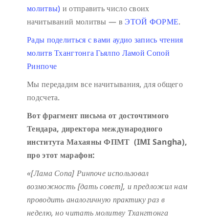
молитвы)
и отправить число своих
начитываний молитвы — в
ЭТОЙ ФОРМЕ
.
Рады поделиться с вами аудио запись чтения
молитв Тхангтонга Гьялпо Ламой Сопой
Ринпоче
Мы передадим все начитывания, для общего
подсчета.
Вот фрагмент письма от досточтимого
Тендара, директора международного
института Махаяны ФПМТ (IMI Sangha),
про этот марафон:
«[Лама Сопа] Ринпоче использовал
возможность [дать совет], и предложил нам
проводить аналогичную практику раз в
неделю, но читать молитву Тхангтонга