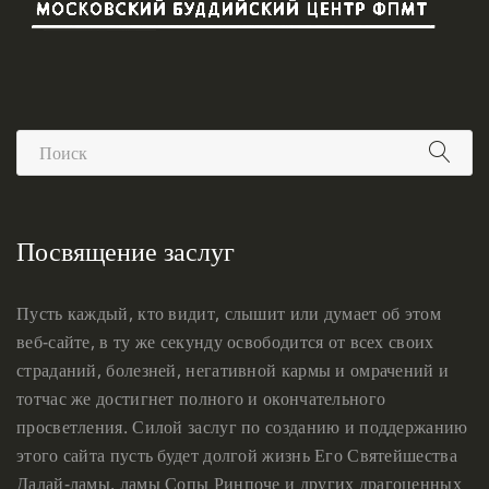
Посвящение заслуг
Пусть каждый, кто видит, слышит или думает об этом
веб-сайте, в ту же секунду освободится от всех своих
страданий, болезней, негативной кармы и омрачений и
тотчас же достигнет полного и окончательного
просветления. Силой заслуг по созданию и поддержанию
этого сайта пусть будет долгой жизнь Его Святейшества
Далай-ламы, ламы Сопы Ринпоче и других драгоценных